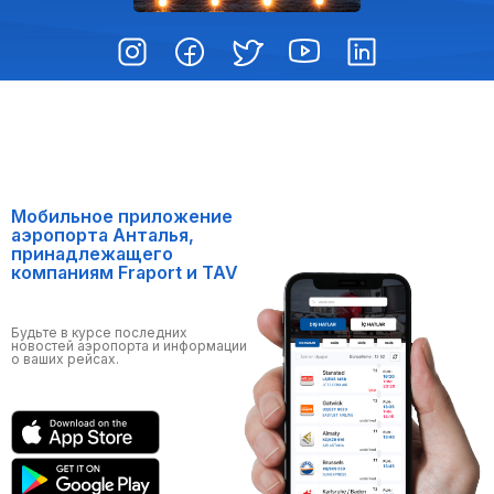
Мобильное приложение
аэропорта Анталья,
принадлежащего
компаниям Fraport и TAV
Будьте в курсе последних
новостей аэропорта и информации
о ваших рейсах.