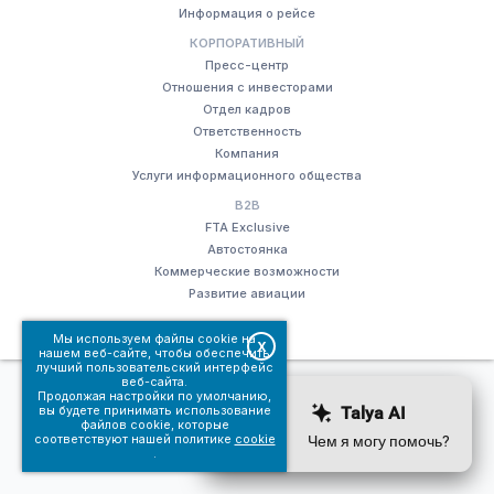
Информация о рейсе
КОРПОРАТИВНЫЙ
Пресс-центр
Отношения с инвесторами
Отдел кадров
Ответственность
Компания
Услуги информационного общества
B2B
FTA Exclusive
Автостоянка
Коммерческие возможности
Развитие авиации
Мы используем файлы cookie на
X
нашем веб-сайте, чтобы обеспечить
лучший пользовательский интерфейс
веб-сайта.
© Fraport TAV Antalya Airport, 2018. Все права защищены.
Продолжая настройки по умолчанию,
Terms of use
Услуги информационного общества
вы будете принимать использование
файлов cookie, которые
соответствуют нашей политике
cookie
.