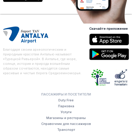
Скачайте приложение
Благодаря своим археологическим и
природным красотам Анталью называют
«Турецкой Ривьерой». В Анталье, где море,
солнце, история и природа волшебным
образом сочетаются, находятся самые
красивые и чистые берега Средиземноморья.
ПАССАЖИРЫ И ПОСЕТИТЕЛИ
Duty Free
Парковка
Услуги
Магазины и рестораны
Справочник для пассажиров
Транспорт