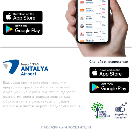
Скачайте приложение
Благодаря своим археологическим и
природным красотам Анталью называют
«Турецкой Ривьерой». В Анталье, где море,
солнце, история и природа волшебным
образом сочетаются, находятся самые
красивые и чистые берега Средиземноморья.
ПАССАЖИРЫ И ПОСЕТИТЕЛИ