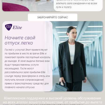
элитного зала ожидания и на всем
пути к полету.
ЗАБРОНИРУЙТЕ СЕЙЧАС
Начните свой
отпуск легко
Гостей с услугой Элит приветствуют
по прибытии в место встречи Elite и
помогают пройти паспортный контроль
до выхода. В зоне выдачи багажа вам
будут предоставлены услуги
носильщика. Гости могут
расслабиться в зале прибытия Elite
Lounge перед трансфером в отель или
получить личное сопровождение
прямо к транспортному средству для
плавного начала отпуска.
Комплексная поддержка и высокий уровень обслуживания
на всех этапах вашего путешествия, от прибытия до вылета