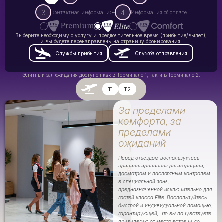
3
4
Контактная информация
Информация об оплате
Выберите необходимую услугу и предпочтительное время (прибытие/вылет),
и вы будете перенаправлены на страницу бронирования.
Службы прибытия
Служба отправления
Элитный зал ожидания доступен как в Терминале 1, так и в Терминале 2.
T1
T2
За пределами
комфорта, за
пределами
ожиданий
Перед отъездом воспользуйтесь
привилегированной регистрацией,
досмотром и паспортным контролем
в специальной зоне,
предназначенной исключительно для
гостей класса Elite. Воспользуйтесь
быстрой и индивидуальной помощью,
гарантирующей, что вы почувствуете
привилегию от места встречи до