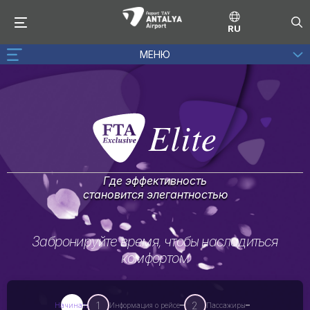
RU
МЕНЮ
Где эффективность
становится элегантностью
Забронируйте время, чтобы насладиться
комфортом
1
2
Начинать
Информация о рейсе
Пассажиры