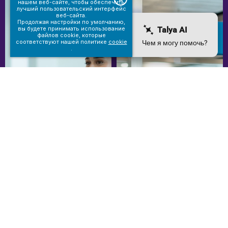
нашем веб-сайте, чтобы обеспечить
лучший пользовательский интерфейс
веб-сайта.
Продолжая настройки по умолчанию,
вы будете принимать использование
файлов cookie, которые
соответствуют нашей политике
cookie
.