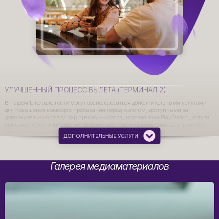
УЛУЧШЕННЫЙ ПРОЦЕСС ВЫЛЕТА (ТЕРМИНАЛ 2)
В нашем Elite зале гости могут воспользоваться дополнительными услугами
для повышения комфорта пребывания перед вылетом, доступными за
дополнительную плату: бар премиум-класса, игровая зона PlayStation, услуги
массажа, меню À la Carte, конференц-зал, персональная помощь в шопинге,
магазин беспошлинной торговли.
ДОПОЛНИТЕЛЬНЫЕ УСЛУГИ
Галерея медиаматериалов