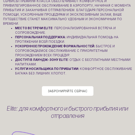
СЕРВИСЫ ПРЕМИУМ-КЛАССА ОБЕСПЕЧИВАЮТ КОМФОРТНОЕ И
ПРИВИЛЕГИРОВАННОЕ ОБСЛУЖИВАНИЕ В АЭРОПОРТУ, НАЧИНАЯ С МОМЕНТА
ПРИБЫТИЯ И ЗАКАНЧИВАЯ ОТПРАВЛЕНИЕМ. БЛАГОДАРЯ ПЕРСОНАЛЬНОЙ
ПОМОЩИ, УСКОРЕННЫМ ПРОЦЕДУРАМ И ЭКСКЛЮЗИВНЫМ ЗАЛАМ, ВАШЕ
ПУТЕШЕСТВИЕ СТАНЕТ МАКСИМАЛЬНО УДОБНЫМ И ЭКОНОМИЧНЫМ ПО
ВРЕМЕНИ.
МЕСТО ВСТРЕЧИ ELITE:
ПЕРСОНАЛИЗИРОВАННАЯ ВСТРЕЧА И
СОПРОВОЖДЕНИЕ.
ПЕРСОНАЛЬНАЯ ПОДДЕРЖКА:
ИНДИВИДУАЛЬНАЯ ПОМОЩЬ НА
ПРОТЯЖЕНИИ ВСЕЙ ПОЕЗДКИ.
УСКОРЕННОЕ ПРОХОЖДЕНИЕ ФОРМАЛЬНОСТЕЙ:
БЫСТРОЕ И
СОПРОВОЖДАЕМОЕ ОБСЛУЖИВАНИЕ С ПРИОРИТЕТНЫМ
ПРОХОЖДЕНИЕМ ВСЕХ ПРОЦЕДУР.
ДОСТУП В ЛАУНДЖ-ЗОНУ ELITE:
ОТДЫХ С БЕСПЛАТНЫМИ МЕСТНЫМИ
НАПИТКАМИ.
УСЛУГИ НОСИЛЬЩИКА ПО ПРИБЫТИИ:
КОМФОРТНОЕ ОБСЛУЖИВАНИЕ
БАГАЖА БЕЗ ЛИШНИХ ХЛОПОТ.
ЗАБРОНИРУЙТЕ СЕЙЧАС
Elite: для комфортного и быстрого прибытия или
отправления