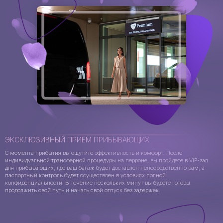
ЭКСКЛЮЗИВНЫЙ ПРИЁМ ПРИБЫВАЮЩИХ
С момента прибытия вы ощутите эффективность и комфорт. После
индивидуальной трансферной процедуры на перроне, вы пройдете в VIP-зал
для прибывающих, где ваш багаж будет доставлен непосредственно вам, а
паспортный контроль будет осуществлен в условиях полной
конфиденциальности. В течение нескольких минут вы будете готовы
продолжить свой путь и начать свой отпуск без задержек.