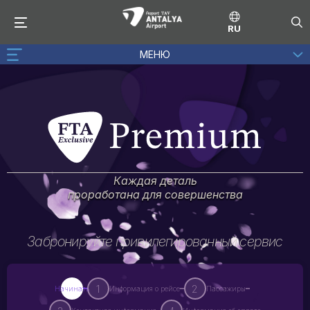
RU
МЕНЮ
Каждая деталь
проработана для совершенства
Забронируйте привилегированный сервис
1
2
Начинать
Информация о рейсе
Пассажиры