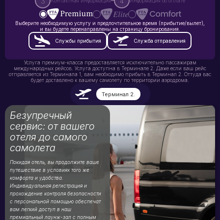
3
4
Контактная информация
Информация об оплате
Выберите необходимую услугу и предпочтительное время (прибытие/вылет),
и вы будете перенаправлены на страницу бронирования.
Службы прибытия
Служба отправления
Услуга премиум-класса предоставляется исключительно пассажирам
международных рейсов. Услуга доступна в Терминале 2. Даже если ваш рейс
отправляется из Терминала 1, вам необходимо прибыть в Терминал 2. Оттуда вас
будет доставлено к вашему самолету по территории аэродрома.
Терминал 2.
Безупречный
сервис: от вашего
отеля до самого
самолета
Покидая отель, вы продолжите ваше
путешествие в условиях того же
комфорта и удобства.
Индивидуальная регистрация и
прохождение контроля безопасности
с персональной помощью обеспечат
вам легкий доступ в наш
премиальный лаунж-зал с полным