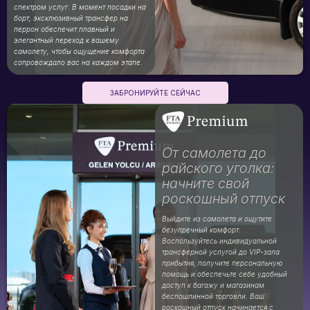
спектром услуг. В момент посадки на
борт, эксклюзивный трансфер на
перрон обеспечит плавный и
элегантный переход к вашему
самолету, чтобы ощущение комфорта
сопровождало вас на каждом этапе.
ЗАБРОНИРУЙТЕ СЕЙЧАС
От самолета до
райского уголка:
начните свой
роскошный отпуск
Выйдите из самолета и ощутите
безупречный комфорт.
Воспользуйтесь индивидуальной
трансферной услугой до VIP-зала
прибытия, получите персональную
помощь и обеспечьте себе удобный
доступ к багажу и магазинам
беспошлинной торговли. Ваш
роскошный отпуск начинается с