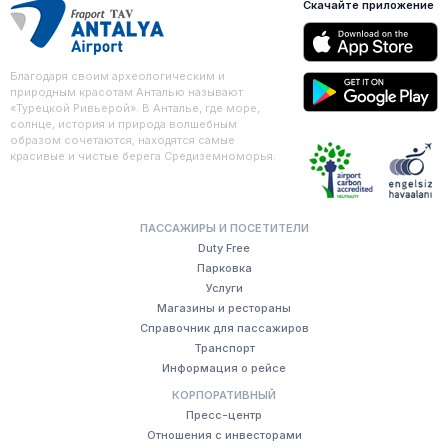
Скачайте приложение
Благодаря своим археологическим и
природным красотам Анталью называют
«Турецкой Ривьерой». В Анталье, где море,
солнце, история и природа волшебным
образом сочетаются, находятся самые
красивые и чистые берега Средиземноморья.
ПАССАЖИРЫ И ПОСЕТИТЕЛИ
Duty Free
Парковка
Услуги
Магазины и рестораны
Справочник для пассажиров
Транспорт
Информация о рейсе
КОРПОРАТИВНЫЙ
Пресс-центр
Отношения с инвесторами