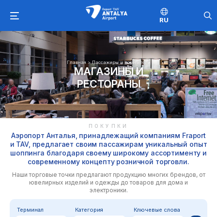
RU
Главная
>
Пассажиры и посетители
МАГАЗИНЫ И
РЕСТОРАНЫ
ПОКУПКИ
Аэропорт Анталья, принадлежащий компаниям Fraport
и TAV, предлагает своим пассажирам уникальный опыт
шоппинга благодаря своему широкому ассортименту и
современному концепту розничной торговли.
Наши торговые точки предлагают продукцию многих брендов, от
ювелирных изделий и одежды до товаров для дома и
электроники.
Терминал
Категория
Ключевые слова