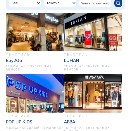
ТЕКСТИЛЬ
ТЕКСТИЛЬ
Buy2Go
LUFIAN
ТЕРМИНАЛ ВНУТРЕННИХ
ТЕРМИНАЛ ВНУТРЕННИХ
РЕЙСОВ
РЕЙСОВ
ТЕКСТИЛЬ
ТЕКСТИЛЬ
POP UP KIDS
АВВА
МЕЖДУНАРОДНЫЙ ТЕРМИНАЛ
ТЕРМИНАЛ ВНУТРЕННИХ
2
РЕЙСОВ