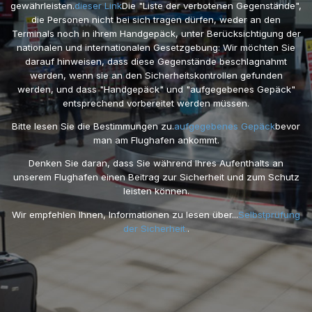
gewährleisten.
dieser Link
Die "Liste der verbotenen Gegenstände",
die Personen nicht bei sich tragen dürfen, weder an den
Terminals noch in ihrem Handgepäck, unter Berücksichtigung der
nationalen und internationalen Gesetzgebung: Wir möchten Sie
darauf hinweisen, dass diese Gegenstände beschlagnahmt
werden, wenn sie an den Sicherheitskontrollen gefunden
werden, und dass "Handgepäck" und "aufgegebenes Gepäck"
entsprechend vorbereitet werden müssen.
Bitte lesen Sie die Bestimmungen zu.
aufgegebenes Gepäck
bevor
man am Flughafen ankommt.
Denken Sie daran, dass Sie während Ihres Aufenthalts an
unserem Flughafen einen Beitrag zur Sicherheit und zum Schutz
leisten können.
Wir empfehlen Ihnen, Informationen zu lesen über...
Selbstprüfung
der Sicherheit.
.