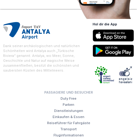
Hol dir die App
Dank seiner archäologischen und natürlichen
Schönheiten wird Antalya auch „Türkische
Riviera“ genannt. Antalya, wo Meer, Sonne,
Geschichte und Natur auf magische Weise
zusammenfließen, besitzt die schönsten und
saubersten Küsten des Mittelmeers.
PASSAGIERE UND BESUCHER
Duty Free
Parken
Dienstleistungen
Einkaufen & Essen
Reiseführer für Fahrgäste
Transport
Fluginformationen