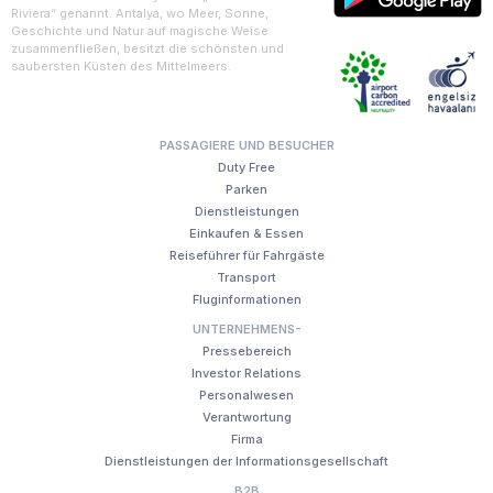
Riviera“ genannt. Antalya, wo Meer, Sonne,
Geschichte und Natur auf magische Weise
zusammenfließen, besitzt die schönsten und
saubersten Küsten des Mittelmeers.
PASSAGIERE UND BESUCHER
Duty Free
Parken
Dienstleistungen
Einkaufen & Essen
Reiseführer für Fahrgäste
Transport
Fluginformationen
UNTERNEHMENS-
Pressebereich
Investor Relations
Personalwesen
Verantwortung
Firma
Dienstleistungen der Informationsgesellschaft
B2B