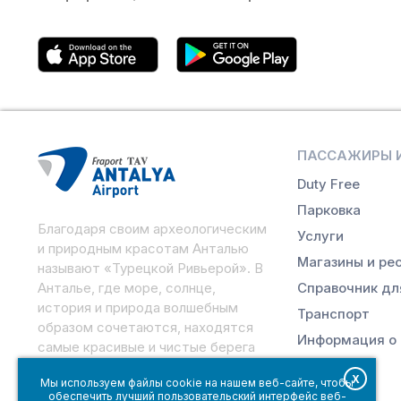
ПАССАЖИРЫ И
Duty Free
Парковка
Благодаря своим археологическим
Услуги
и природным красотам Анталью
Магазины и ре
называют «Турецкой Ривьерой». В
Анталье, где море, солнце,
Справочник дл
история и природа волшебным
Транспорт
образом сочетаются, находятся
Информация о 
самые красивые и чистые берега
Средиземноморья.
X
Мы используем файлы cookie на нашем веб-сайте, чтобы
обеспечить лучший пользовательский интерфейс веб-