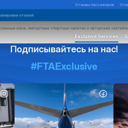
Отзывы пассажиров
Отз
ланировки этажей
канные вина, импортные спиртные напитки и авторские коктейли
Exclusive Services
З
Подписывайтесь на нас!
Premium
#FTAExclusive
Элита
Комфорт