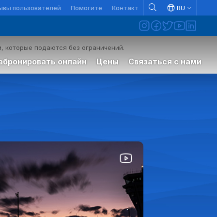
ывы пользователей
Помогите
Контакт
RU
, которые подаются без ограничений.
абронировать онлайн
Цены
Связаться с нами