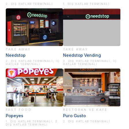
2. DIŞ HATLAR TERMINALI
1. DIŞ HATLAR TERMINALI
TAKE AWAY
TAKE AWAY
Needstop
Needstop Vending
2. DIŞ HATLAR TERMINALI, İÇ
2. DIŞ HATLAR TERMINALI, İÇ
HATLAR TERMINALI
HATLAR TERMINALI
FAST FOOD
RESTORAN VE KAFE
Popeyes
Puro Gusto
1. DIŞ HATLAR TERMINALI, 2.
2. DIŞ HATLAR TERMINALI
DIŞ HATLAR TERMINALI