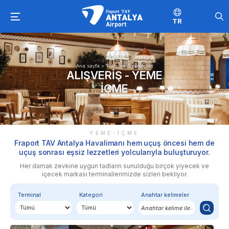
TR
Ana sayfa
>
Yolcu ve Ziyaretçiler
ALIŞVERIŞ - YEME
İÇME
YEME-İÇME
Fraport TAV Antalya Havalimanı hem uçuş öncesi hem de
uçuş sonrası eşsiz lezzetleri yolcularıyla buluşturuyor.
Her damak zevkine uygun tadların sunulduğu birçok yiyecek ve
içecek markası terminallerimizde sizleri bekliyor.
Terminal
Kategori
Anahtar kelimeler