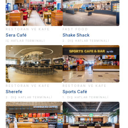
RESTORAN VE KAFE
FAST FOOD
Sera Café
Shake Shack
İÇ HATLAR TERMINALI
2. DIŞ HATLAR TERMINALI
RESTORAN VE KAFE
RESTORAN VE KAFE
Sherefe
Sports Café
2. DIŞ HATLAR TERMINALI
1. DIŞ HATLAR TERMINALI