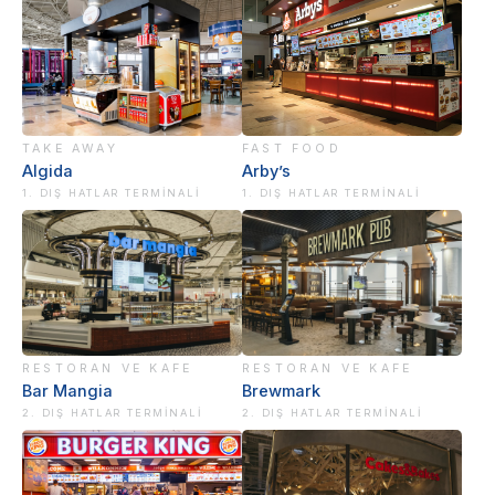
TAKE AWAY
FAST FOOD
Algida
Arby’s
1. DIŞ HATLAR TERMINALI
1. DIŞ HATLAR TERMINALI
RESTORAN VE KAFE
RESTORAN VE KAFE
Bar Mangia
Brewmark
2. DIŞ HATLAR TERMINALI
2. DIŞ HATLAR TERMINALI