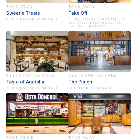
TAKE AWAY
TAKE AWAY
Sweetie Treats
Take Off
2. DIŞ HATLAR TERMINALI
1. DIŞ HATLAR TERMINALI, 2.
DIŞ HATLAR TERMINALI, İÇ
HATLAR TERMINALI
RESTORAN VE KAFE
RESTORAN VE KAFE
Taste of Anatolia
The Pinion
2. DIŞ HATLAR TERMINALI
İÇ HATLAR TERMINALI
FAST FOOD
TAKE AWAY