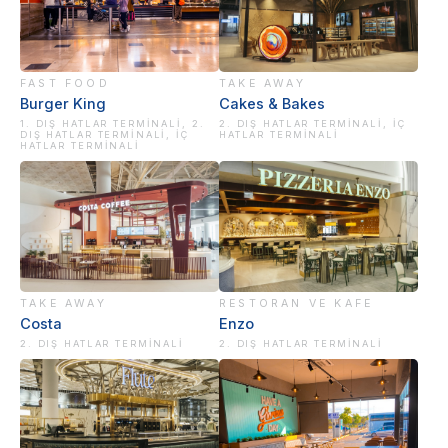
FAST FOOD
TAKE AWAY
Burger King
Cakes & Bakes
1. DIŞ HATLAR TERMINALI, 2.
2. DIŞ HATLAR TERMINALI, İÇ
DIŞ HATLAR TERMINALI, İÇ
HATLAR TERMINALI
HATLAR TERMINALI
TAKE AWAY
RESTORAN VE KAFE
Costa
Enzo
2. DIŞ HATLAR TERMINALI
2. DIŞ HATLAR TERMINALI