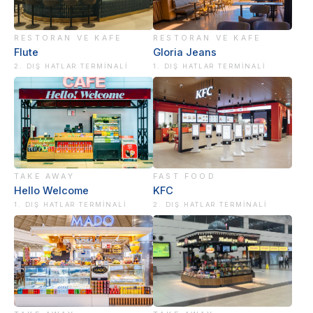
RESTORAN VE KAFE
RESTORAN VE KAFE
Flute
Gloria Jeans
2. DIŞ HATLAR TERMINALI
1. DIŞ HATLAR TERMINALI
TAKE AWAY
FAST FOOD
Hello Welcome
KFC
1. DIŞ HATLAR TERMINALI
2. DIŞ HATLAR TERMINALI