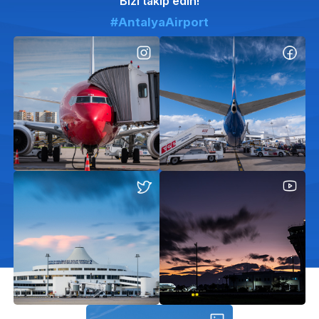
Bizi takip edin!
#AntalyaAirport