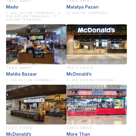
TAKE AWAY
TAKE AWAY
Mado
Malatya Pazarı
1. DIŞ HATLAR TERMINALI, 2.
İÇ HATLAR TERMINALI
DIŞ HATLAR TERMINALI, İÇ
HATLAR TERMINALI
TAKE AWAY
FAST FOOD
Maldia Bazaar
McDonald’s
1. DIŞ HATLAR TERMINALI
2. DIŞ HATLAR TERMINALI
FAST FOOD
TAKE AWAY
McDonald’s
More Than