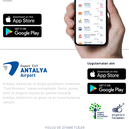
olsun.
Uygulamaları alın
Antalya, arkeolojik ve doğal güzellikleri nedeniyle
“Türk Rivierası” olarak anılmaktadır. Deniz, güneş,
tarih ve doğanın büyülü bir şekilde birleştiği
Antalya, Akdeniz'in en güzel ve en temiz kıyılarına
sahiptir.
YOLCU VE ZIYARETÇILER