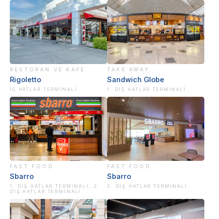
RESTORAN VE KAFE
TAKE AWAY
Rigoletto
Sandwich Globe
İÇ HATLAR TERMINALI
1. DIŞ HATLAR TERMINALI
FAST FOOD
FAST FOOD
Sbarro
Sbarro
1. DIŞ HATLAR TERMINALI, 2.
2. DIŞ HATLAR TERMINALI
DIŞ HATLAR TERMINALI