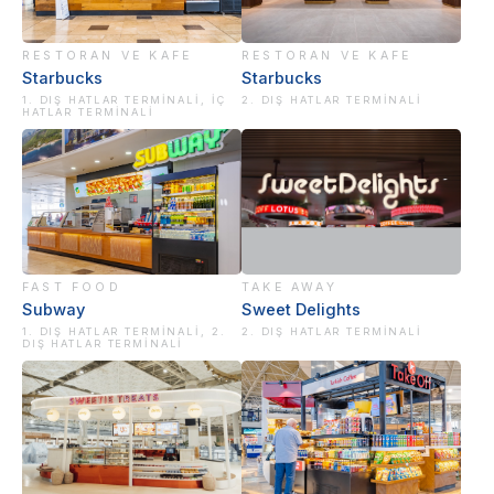
RESTORAN VE KAFE
RESTORAN VE KAFE
Starbucks
Starbucks
1. DIŞ HATLAR TERMINALI, İÇ
2. DIŞ HATLAR TERMINALI
HATLAR TERMINALI
FAST FOOD
TAKE AWAY
Subway
Sweet Delights
1. DIŞ HATLAR TERMINALI, 2.
2. DIŞ HATLAR TERMINALI
DIŞ HATLAR TERMINALI