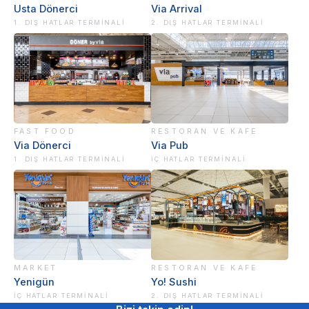
Usta Dönerci
Via Arrival
1. DIŞ HATLAR TERMINALI
2. DIŞ HATLAR TERMINALI
FAST FOOD
RESTORAN VE KAFE
Via Dönerci
Via Pub
1. DIŞ HATLAR TERMINALI
İÇ HATLAR TERMINALI
MARKET
RESTORAN VE KAFE
Yenigün
Yo! Sushi
İÇ HATLAR TERMINALI
2. DIŞ HATLAR TERMINALI