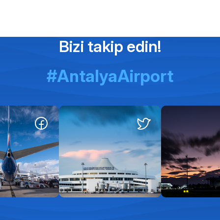
Bizi takip edin!
#AntalyaAirport