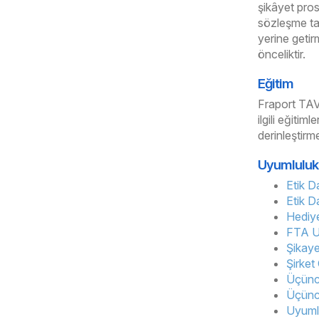
şikâyet pros
sözleşme tar
yerine getir
önceliktir.
Eğitim
Fraport TAV 
ilgili eğiti
derinleştirm
Uyumluluk 
Etik D
Etik D
Hediy
FTA U
Şikay
Şirket
Üçünc
Üçünc
Uyuml