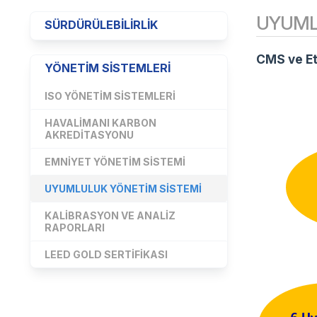
UYUML
SÜRDÜRÜLEBILIRLIK
CMS ve Et
YÖNETIM SISTEMLERI
ISO YÖNETIM SISTEMLERI
HAVALIMANI KARBON
AKREDITASYONU
EMNIYET YÖNETIM SISTEMI
UYUMLULUK YÖNETIM SISTEMI
KALIBRASYON VE ANALIZ
RAPORLARI
LEED GOLD SERTIFIKASI