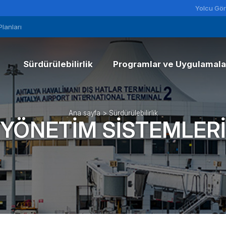
Yolcu Gör
Planları
Sürdürülebilirlik
Programlar ve Uygulamala
Genel Bakış Açısı
Uygulamalarımız
Taahhütlerimiz
Gürültü Yönetimi
Ana sayfa
>
Sürdürülebilirlik
YÖNETIM SISTEMLERI
Amaç Ve Hedefler