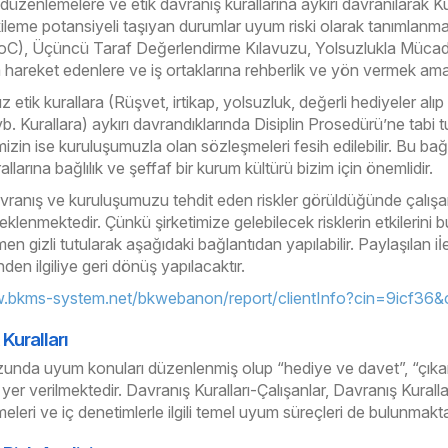
 düzenlemelere ve etik davranış kurallarına aykırı davranılarak Ku
ileme potansiyeli taşıyan durumlar uyum riski olarak tanımlanma
oC), Üçüncü Taraf Değerlendirme Kılavuzu, Yolsuzlukla Mücadele
hareket edenlere ve iş ortaklarına rehberlik ve yön vermek ama
ız etik kurallara (Rüşvet, irtikap, yolsuzluk, değerli hediyeler al
 vb. Kurallara) aykırı davrandıklarında Disiplin Prosedürü’ne tabi 
imizin ise kuruluşumuzla olan sözleşmeleri fesih edilebilir. Bu b
llarına bağlılık ve şeffaf bir kurum kültürü bizim için önemlidir.
vranış ve kuruluşumuzu tehdit eden riskler görüldüğünde çalışan
lenmektedir. Çünkü şirketimize gelebilecek risklerin etkilerini bu y
n gizli tutularak aşağıdaki bağlantıdan yapılabilir. Paylaşılan iİe
nden ilgiliye geri dönüş yapılacaktır.
w.bkms-system.net/bkwebanon/report/clientInfo?cin=9icf36
Kuralları
nda uyum konuları düzenlenmiş olup “hediye ve davet”, “çıkar ç
yer verilmektedir. Davranış Kuralları-Çalışanlar, Davranış Kuralları
eleri ve iç denetimlerle ilgili temel uyum süreçleri de bulunmakta