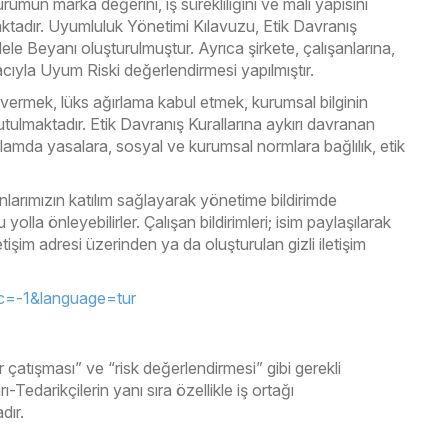
rumun marka değerini, iş sürekliliğini ve mali yapısını
ktadır. Uyumluluk Yönetimi Kılavuzu, Etik Davranış
 Beyanı oluşturulmuştur. Ayrıca şirkete, çalışanlarına,
cıyla Uyum Riski değerlendirmesi yapılmıştır.
ıp vermek, lüks ağırlama kabul etmek, kurumsal bilginin
tutulmaktadır. Etik Davranış Kurallarına aykırı davranan
ağlamda yasalara, sosyal ve kurumsal normlara bağlılık, etik
larımızın katılım sağlayarak yönetime bildirimde
olla önleyebilirler. Çalışan bildirimleri; isim paylaşılarak
tişim adresi üzerinden ya da oluşturulan gizli iletişim
&c=-1&language=tur
atışması” ve “risk değerlendirmesi” gibi gerekli
-Tedarikçilerin yanı sıra özellikle iş ortağı
dır.