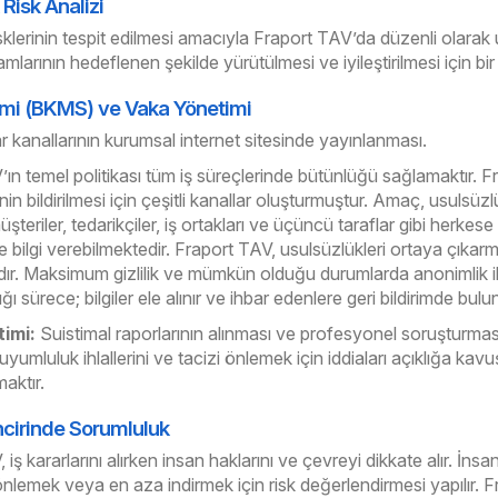
Risk Analizi
risklerinin tespit edilmesi amacıyla Fraport TAV’da düzenli olarak 
larının hedeflenen şekilde yürütülmesi ve iyileştirilmesi için bir
emi (BKMS) ve Vaka Yönetimi
r kanallarının kurumsal internet sitesinde yayınlanması.
ın temel politikası tüm iş süreçlerinde bütünlüğü sağlamaktır. 
rinin bildirilmesi için çeşitli kanallar oluşturmuştur. Amaç, usulsüz
üşteriler, tedarikçiler, iş ortakları ve üçüncü taraflar gibi herkes
 bilgi verebilmektedir. Fraport TAV, usulsüzlükleri ortaya çıkarma
r. Maksimum gizlilik ve mümkün olduğu durumlarda anonimlik ile k
ğı sürece; bilgiler ele alınır ve ihbar edenlere geri bildirimde bulun
imi:
Suistimal raporlarının alınması ve profesyonel soruşturmas
uyumluluk ihlallerini ve tacizi önlemek için iddiaları açıklığa ka
maktır.
ncirinde Sorumluluk
iş kararlarını alırken insan haklarını ve çevreyi dikkate alır. İnsan 
önlemek veya en aza indirmek için risk değerlendirmesi yapılır. Fr