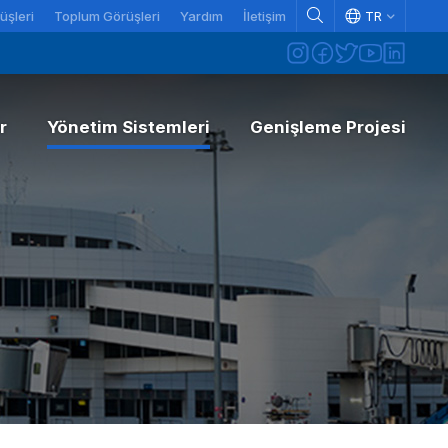
üşleri
Toplum Görüşleri
Yardım
İletişim
TR
r
Yönetim Sistemleri
Genişleme Projesi
ISO Yönetim Sistemleri
Referans Dokümanlar
Havalimanı Karbon Akreditasyonu
Şikayet ve Talepler
Emniyet Yönetim Sistemi
Toplumsal Cinsiyet^GB
Uyumluluk Yönetim Sistemi
Aktif Duyurular
Kalibrasyon ve Analiz Raporları
Arşiv Duyurular
LEED GOLD Sertifikası