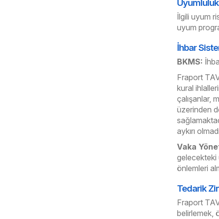
Uyumluluk 
İlgili uyum 
uyum program
İhbar Sist
BKMS:
İhba
Fraport TAV’
kural ihlalle
çalışanlar, m
üzerinden de
sağlamaktadı
aykırı olmadı
Vaka Yönet
gelecekteki 
önlemleri al
Tedarik Zi
Fraport TAV, 
belirlemek, 