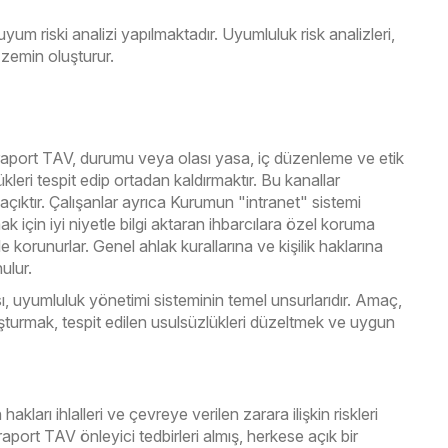
uyum riski analizi yapılmaktadır. Uyumluluk risk analizleri,
 zemin oluşturur.
Fraport TAV, durumu veya olası yasa, iç düzenleme ve etik
lükleri tespit edip ortadan kaldırmaktır. Bu kanallar
e açıktır. Çalışanlar ayrıca Kurumun "intranet" sistemi
k için iyi niyetle bilgi aktaran ihbarcılara özel koruma
orunurlar. Genel ahlak kurallarına ve kişilik haklarına
ulur.
ı, uyumluluk yönetimi sisteminin temel unsurlarıdır. Amaç,
vuşturmak, tespit edilen usulsüzlükleri düzeltmek ve uygun
hakları ihlalleri ve çevreye verilen zarara ilişkin riskleri
aport TAV önleyici tedbirleri almış, herkese açık bir