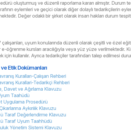
edürü oluşturmuş ve düzenli raporlama kararı almıştır. Durum tespi
afının eylemleri ve geçici olarak diğer dolaylı tedarikçilerin eylem
mektedir. Değer odaklı bir şirket olarak insan hakları durum tesp
çalışanları, uyum konularında düzenli olarak çeşitli ve özel eğit
mler e-öğrenme kursları aracılığıyla veya yüz yüze verilmektedir. K
ek için kullanılır. Ayrıca tedarikçiler tarafından talep edilmesi d
ve Etik Dokümanları
avranış Kuralları-Çalışan Rehberi
avranış Kurallari-Tedarikçi Rehberi
e, Davet ve Ağırlama Klavuzu
yum Taahüdü
et Uygulama Prosedürü
 Çıkarlarına Aykırılık Klavuzu
ü Taraf Değerlendirme Klavuzu
ü Taraf Uyum Taahhüdü
uluk Yönetim Sistemi Klavuzu