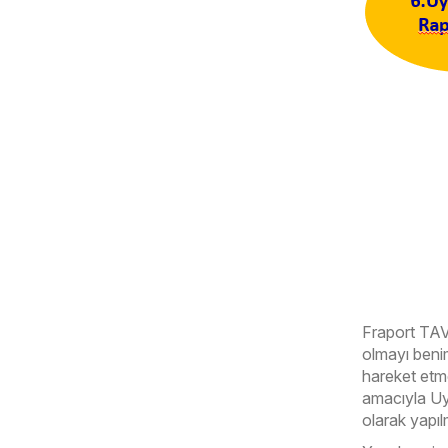
Fraport TAV p
olmayı benim
hareket etme
amacıyla Uy
olarak yapı