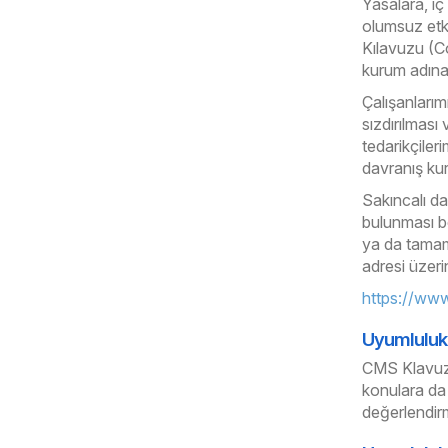
Yasalara, iç
olumsuz etk
Kılavuzu (C
kurum adına 
Çalışanlarım
sızdırılması
tedarikçiler
davranış kura
Sakıncalı da
bulunması bek
ya da tamame
adresi üzeri
https://ww
Uyumluluk 
CMS Klavuzu
konulara da 
değerlendirm