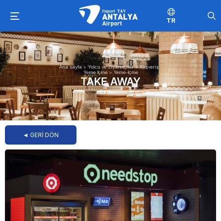
TR
Ana sayfa
>
Yolcu ve Ziyaretçiler
>
Alışveriş -
Yeme İçme
>
Yeme-İçme
TAKE AWAY
◄ GERİ DÖN