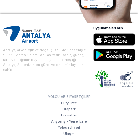
Uygulamaları alın
Antalya, arkeolojik ve doğal güzellikleri nedeniyle
“Türk Rivierası” olarak anılmaktadır. Deniz, güneş,
tarih ve doğanın büyülü bir şekilde birleştiği
Antalya, Akdeniz'in en güzel ve en temiz kıyılarına
sahiptir.
YOLCU VE ZIYARETÇILER
Duty Free
Otopark
Hizmetler
Alışveriş - Yeme İçme
Yolcu rehberi
Ulaşım