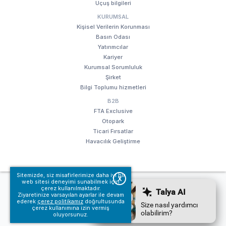
Uçuş bilgileri
KURUMSAL
Kişisel Verilerin Korunması
Basın Odası
Yatırımcılar
Kariyer
Kurumsal Sorumluluk
Şirket
Bilgi Toplumu hizmetleri
B2B
FTA Exclusive
Otopark
Ticari Fırsatlar
Havacılık Geliştirme
Sitemizde, siz misafirlerimize daha iyi bir
X
web sitesi deneyimi sunabilmek için
© Fraport TAV Antalya Havalimanı, 2018. Tüm hakları saklıdır.
çerez kullanılmaktadır.
Ziyaretinize varsayılan ayarlar ile devam
Kullanım koşullarımız
Bilgi Toplumu hizmetleri
ederek
çerez politikamız
doğrultusunda
çerez kullanımına izin vermiş
oluyorsunuz.