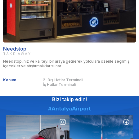
Needstop
TAKE AWAY
Needstop, hız ve kaliteyi bir araya getirerek yolculara özenle seçilmiş
içecekler ve atıştırmalıklar sunar.
Konum
2. Dış Hatlar Terminali
İç Hatlar Terminali
Bizi takip edin!
#AntalyaAirport