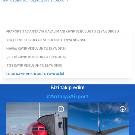
ayt.lostandfound@fugoaviation.com
FRAPORT TAV ANTALYA HAVALIMANI KAYIP VE BULUNTU EŞYA BÜROSU
YER HIZMETLERI KAYIP VE BULUNTU EŞYA BÜROSU
HAVAŞ KAYIP VE BULUNTU EŞYA OFISI
ÇELEBI KAYIP VE BULUNTU EŞYA OFISI
TGS KAYIP VE BULUNTU EŞYA OFISI
FUGO KAYIP VE BULUNTU EŞYA OFISI
Bizi takip edin!
#AntalyaAirport