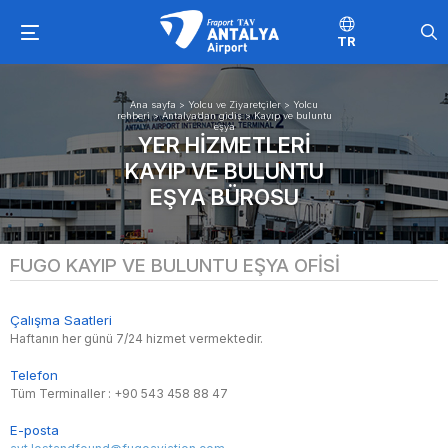
TR
Ana sayfa
>
Yolcu ve Ziyaretçiler
>
Yolcu
rehberi
>
Antalya’dan gidiş
>
Kayıp ve buluntu
eşya
YER HIZMETLERI
KAYIP VE BULUNTU
EŞYA BÜROSU
FUGO KAYIP VE BULUNTU EŞYA OFISI
Çalışma Saatleri
Haftanın her günü 7/24 hizmet vermektedir.
Telefon
Tüm Terminaller : +90 543 458 88 47
E-posta