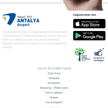
Uygulamaları alın
Antalya, arkeolojik ve doğal güzellikleri nedeniyle
“Türk Rivierası” olarak anılmaktadır. Deniz, güneş,
tarih ve doğanın büyülü bir şekilde birleştiği
Antalya, Akdeniz'in en güzel ve en temiz kıyılarına
sahiptir.
YOLCU VE ZIYARETÇILER
Duty Free
Otopark
Hizmetler
Alışveriş - Yeme İçme
Yolcu rehberi
Ulaşım
Uçuş bilgileri