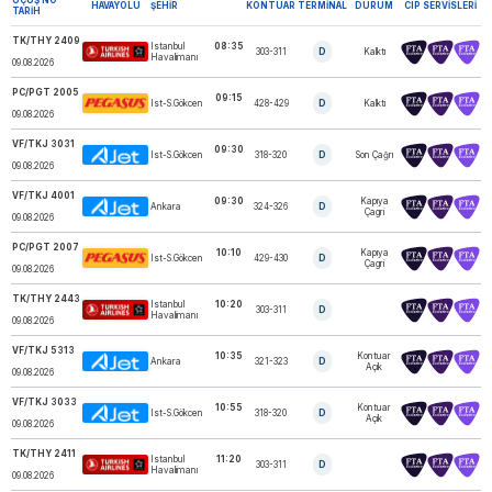
HAVAYOLU
ŞEHIR
KONTUAR
TERMINAL
DURUM
CIP SERVISLERI
TARIH
TK/THY 2409
Istanbul
08:35
303-311
D
Kalktı
TURKISH AIRLINES
Havalimanı
09.08.2026
PC/PGT 2005
09:15
Ist-S.Gökcen
428-429
D
Kalktı
PEGASUS
09.08.2026
VF/TKJ 3031
09:30
Ist-S.Gökcen
318-320
D
Son Çağrı
AJET
09.08.2026
VF/TKJ 4001
09:30
Kapıya
Ankara
324-326
D
AJET
Çagri
09.08.2026
PC/PGT 2007
10:10
Kapıya
Ist-S.Gökcen
429-430
D
PEGASUS
Çagri
09.08.2026
TK/THY 2443
Istanbul
10:20
303-311
D
TURKISH AIRLINES
Havalimanı
09.08.2026
VF/TKJ 5313
10:35
Kontuar
Ankara
321-323
D
AJET
Açik
09.08.2026
VF/TKJ 3033
10:55
Kontuar
Ist-S.Gökcen
318-320
D
AJET
Açik
09.08.2026
TK/THY 2411
Istanbul
11:20
303-311
D
TURKISH AIRLINES
Havalimanı
09.08.2026