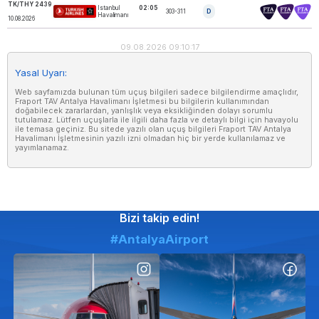
TK/THY 2439
Istanbul
02:05
303-311
D
TURKISH AIRLINES
Havalimanı
10.08.2026
09.08.2026 09:10:17
Yasal Uyarı:
Web sayfamızda bulunan tüm uçuş bilgileri sadece bilgilendirme amaçlıdır,
Fraport TAV Antalya Havalimanı İşletmesi bu bilgilerin kullanımından
doğabilecek zararlardan, yanlışlık veya eksikliğinden dolayı sorumlu
tutulamaz. Lütfen uçuşlarla ile ilgili daha fazla ve detaylı bilgi için havayolu
ile temasa geçiniz. Bu sitede yazılı olan uçuş bilgileri Fraport TAV Antalya
Havalimanı İşletmesinin yazılı izni olmadan hiç bir yerde kullanılamaz ve
yayımlanamaz.
Bizi takip edin!
#AntalyaAirport