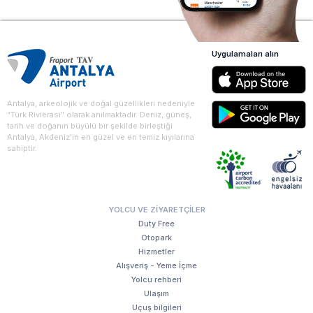
Uygulamaları alın
Antalya, arkeolojik ve doğal güzellikleri nedeniyle
“Türk Rivierası” olarak anılmaktadır. Deniz, güneş,
tarih ve doğanın büyülü bir şekilde birleştiği
Antalya, Akdeniz'in en güzel ve en temiz kıyılarına
sahiptir.
YOLCU VE ZIYARETÇILER
Duty Free
Otopark
Hizmetler
Alışveriş - Yeme İçme
Yolcu rehberi
Ulaşım
Uçuş bilgileri