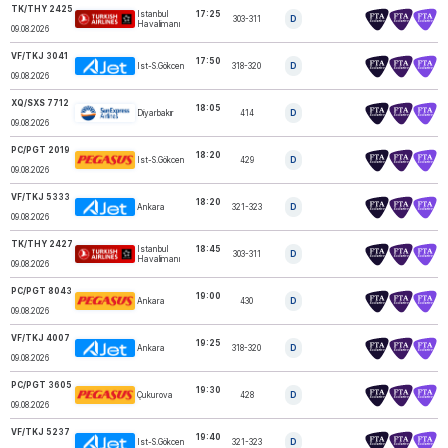
TK/THY 2425
Istanbul
17:25
303-311
D
TURKISH AIRLINES
Havalimanı
09.08.2026
VF/TKJ 3041
17:50
Ist-S.Gökcen
318-320
D
AJET
09.08.2026
XQ/SXS 7712
18:05
Diyarbakır
414
D
SUNEXPRESS
09.08.2026
PC/PGT 2019
18:20
Ist-S.Gökcen
429
D
PEGASUS
09.08.2026
VF/TKJ 5333
18:20
Ankara
321-323
D
AJET
09.08.2026
TK/THY 2427
Istanbul
18:45
303-311
D
TURKISH AIRLINES
Havalimanı
09.08.2026
PC/PGT 8043
19:00
Ankara
430
D
PEGASUS
09.08.2026
VF/TKJ 4007
19:25
Ankara
318-320
D
AJET
09.08.2026
PC/PGT 3605
19:30
Çukurova
428
D
PEGASUS
09.08.2026
VF/TKJ 5237
19:40
Ist-S.Gökcen
321-323
D
AJET