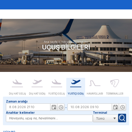
Ana sayfa
>
Yolcu ve Ziyaretçiler
UÇUŞ BILGILERI
DIŞ HAT GELIŞ
DIŞ HAT GIDIŞ
YURTIÇI GELIŞ
YURTIÇI GIDIŞ
HAVAYOLLARI
TERMINALLER
Zaman aralığı
-
Anahtar kelimeler
Terminal
UÇUŞ NO