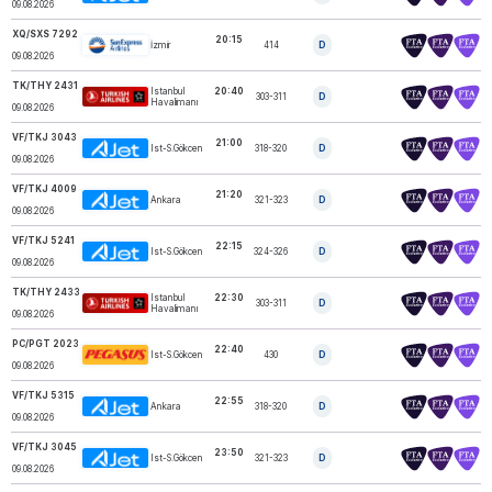
09.08.2026
XQ/SXS 7292
20:15
İzmir
414
D
SUNEXPRESS
09.08.2026
TK/THY 2431
Istanbul
20:40
303-311
D
TURKISH AIRLINES
Havalimanı
09.08.2026
VF/TKJ 3043
21:00
Ist-S.Gökcen
318-320
D
AJET
09.08.2026
VF/TKJ 4009
21:20
Ankara
321-323
D
AJET
09.08.2026
VF/TKJ 5241
22:15
Ist-S.Gökcen
324-326
D
AJET
09.08.2026
TK/THY 2433
Istanbul
22:30
303-311
D
TURKISH AIRLINES
Havalimanı
09.08.2026
PC/PGT 2023
22:40
Ist-S.Gökcen
430
D
PEGASUS
09.08.2026
VF/TKJ 5315
22:55
Ankara
318-320
D
AJET
09.08.2026
VF/TKJ 3045
23:50
Ist-S.Gökcen
321-323
D
AJET
09.08.2026