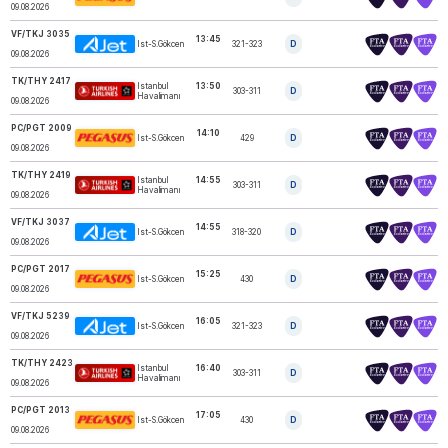
09.08.2026
VF/TKJ 3035
13:45
Ist-S.Gökcen
321-323
D
AJET
09.08.2026
TK/THY 2417
Istanbul
13:50
303-311
D
TURKISH AIRLINES
Havalimanı
09.08.2026
PC/PGT 2009
14:10
Ist-S.Gökcen
429
D
PEGASUS
09.08.2026
TK/THY 2419
Istanbul
14:55
303-311
D
TURKISH AIRLINES
Havalimanı
09.08.2026
VF/TKJ 3037
14:55
Ist-S.Gökcen
318-320
D
AJET
09.08.2026
PC/PGT 2017
15:25
Ist-S.Gökcen
430
D
PEGASUS
09.08.2026
VF/TKJ 5239
16:05
Ist-S.Gökcen
321-323
D
AJET
09.08.2026
TK/THY 2423
Istanbul
16:40
303-311
D
TURKISH AIRLINES
Havalimanı
09.08.2026
PC/PGT 2013
17:05
Ist-S.Gökcen
430
D
PEGASUS
09.08.2026