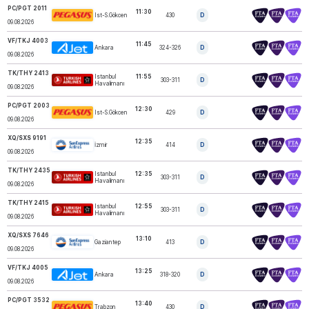
PC/PGT 2011
11:30
Ist-S.Gökcen
430
D
PEGASUS
09.08.2026
VF/TKJ 4003
11:45
Ankara
324-326
D
AJET
09.08.2026
TK/THY 2413
Istanbul
11:55
303-311
D
TURKISH AIRLINES
Havalimanı
09.08.2026
PC/PGT 2003
12:30
Ist-S.Gökcen
429
D
PEGASUS
09.08.2026
XQ/SXS 9191
12:35
İzmir
414
D
SUNEXPRESS
09.08.2026
TK/THY 2435
Istanbul
12:35
303-311
D
TURKISH AIRLINES
Havalimanı
09.08.2026
TK/THY 2415
Istanbul
12:55
303-311
D
TURKISH AIRLINES
Havalimanı
09.08.2026
XQ/SXS 7646
13:10
Gaziantep
413
D
SUNEXPRESS
09.08.2026
VF/TKJ 4005
13:25
Ankara
318-320
D
AJET
09.08.2026
PC/PGT 3532
13:40
Trabzon
430
D
PEGASUS