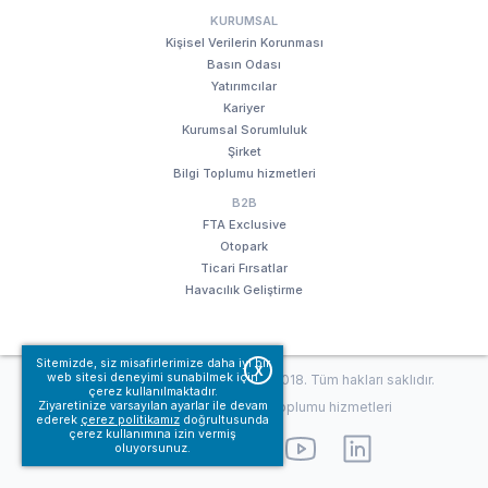
KURUMSAL
Kişisel Verilerin Korunması
Basın Odası
Yatırımcılar
Kariyer
Kurumsal Sorumluluk
Şirket
Bilgi Toplumu hizmetleri
B2B
FTA Exclusive
Otopark
Ticari Fırsatlar
Havacılık Geliştirme
Sitemizde, siz misafirlerimize daha iyi bir
X
web sitesi deneyimi sunabilmek için
© Fraport TAV Antalya Havalimanı, 2018. Tüm hakları saklıdır.
çerez kullanılmaktadır.
Kullanım koşullarımız
Bilgi Toplumu hizmetleri
Ziyaretinize varsayılan ayarlar ile devam
ederek
çerez politikamız
doğrultusunda
çerez kullanımına izin vermiş
oluyorsunuz.