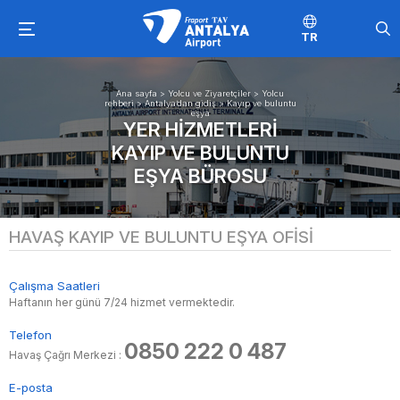
TR
Ana sayfa
>
Yolcu ve Ziyaretçiler
>
Yolcu
rehberi
>
Antalya’dan gidiş
>
Kayıp ve buluntu
eşya
YER HIZMETLERI
KAYIP VE BULUNTU
EŞYA BÜROSU
HAVAŞ KAYIP VE BULUNTU EŞYA OFISI
Çalışma Saatleri
Haftanın her günü 7/24 hizmet vermektedir.
Telefon
0850 222 0 487
Havaş Çağrı Merkezi :
E-posta