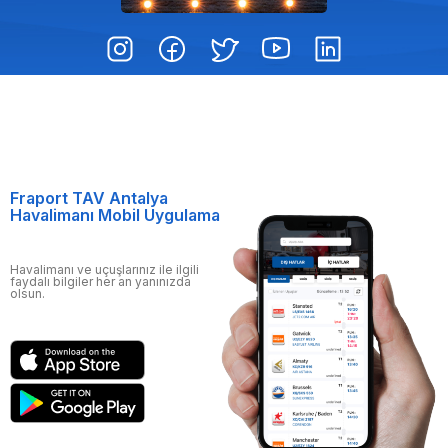
Fraport TAV Antalya
Havalimanı Mobil Uygulama
Havalimanı ve uçuşlarınız ile ilgili
faydalı bilgiler her an yanınızda
olsun.