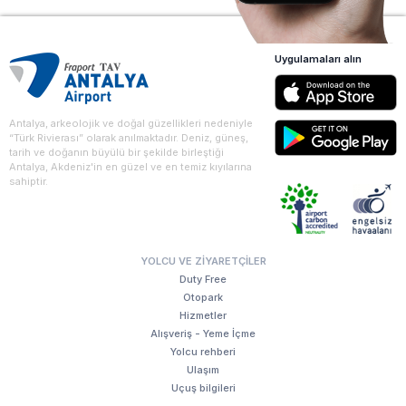
Uygulamaları alın
Antalya, arkeolojik ve doğal güzellikleri nedeniyle
“Türk Rivierası” olarak anılmaktadır. Deniz, güneş,
tarih ve doğanın büyülü bir şekilde birleştiği
Antalya, Akdeniz'in en güzel ve en temiz kıyılarına
sahiptir.
YOLCU VE ZIYARETÇILER
Duty Free
Otopark
Hizmetler
Alışveriş - Yeme İçme
Yolcu rehberi
Ulaşım
Uçuş bilgileri