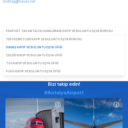
lostbag@havas.net
FRAPORT TAV ANTALYA HAVALIMANI KAYIP VE BULUNTU EŞYA BÜROSU
YER HIZMETLERI KAYIP VE BULUNTU EŞYA BÜROSU
HAVAŞ KAYIP VE BULUNTU EŞYA OFISI
ÇELEBI KAYIP VE BULUNTU EŞYA OFISI
TGS KAYIP VE BULUNTU EŞYA OFISI
FUGO KAYIP VE BULUNTU EŞYA OFISI
Bizi takip edin!
#AntalyaAirport