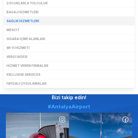
ÇOCUKLARLA YOLCULUK
BAGAJ HIZMETLERI
SAĞLIK HIZMETLERI
MESCIT
SIGARA IÇME ALANLARI
WI-FI HIZMETI
VERGI IADESI
HIZMET VEREN FIRMALAR
EXCLUSIVE SERVICES
FAYDALI UYGULAMALAR
Bizi takip edin!
#AntalyaAirport