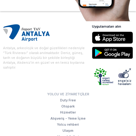
Uygulamaları alın
Antalya, arkeolojik ve doğal güzellikleri nedeniyle
“Türk Rivierası” olarak anılmaktadır. Deniz, güneş,
tarih ve doğanın büyülü bir şekilde birleştiği
Antalya, Akdeniz'in en güzel ve en temiz kıyılarına
sahiptir.
YOLCU VE ZIYARETÇILER
Duty Free
Otopark
Hizmetler
Alışveriş - Yeme İçme
Yolcu rehberi
Ulaşım