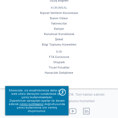
Uçuş bilgileri
KURUMSAL
Kişisel Verilerin Korunması
Basın Odası
Yatırımcılar
Kariyer
Kurumsal Sorumluluk
Şirket
Bilgi Toplumu hizmetleri
B2B
FTA Exclusive
Otopark
Ticari Fırsatlar
Havacılık Geliştirme
Sitemizde, siz misafirlerimize daha iyi bir
X
web sitesi deneyimi sunabilmek için
© Fraport TAV Antalya Havalimanı, 2018. Tüm hakları saklıdır.
çerez kullanılmaktadır.
Kullanım koşullarımız
Bilgi Toplumu hizmetleri
Ziyaretinize varsayılan ayarlar ile devam
ederek
çerez politikamız
doğrultusunda
çerez kullanımına izin vermiş
oluyorsunuz.