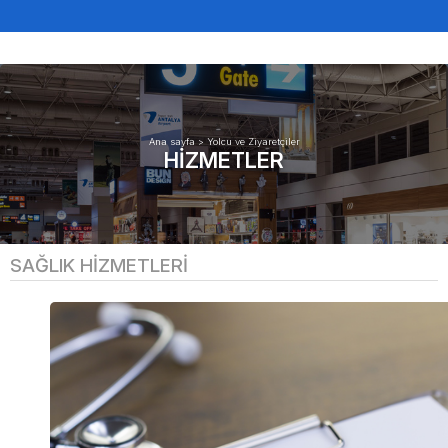
Ana sayfa
>
Yolcu ve Ziyaretçiler
HIZMETLER
SAĞLIK HIZMETLERI