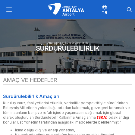
TR
Ana sayfa
>
Sürdürülebilirlik
SÜRDÜRÜLEBILIRLIK
AMAÇ VE HEDEFLER
Sürdürülebilirlik Amaçları
Kuruluşumuz, faaliyetlerini etkinlik, verimlilik perspektifiyle sürdürürken
Birleşmiş Milletlerin yoksulluğu ortadan kaldırmak, gezegeni korumak ve
tüm insanların barış ve refah içinde yaşamasını sağlamak için global
olarak oluşturulan Sürdürülebilir Kalkınma Amaçları’na
(SKA)
odaklandığı
konular Üst Yönetim tarafından aşağıdaki maddelerde belirlenmiştir.
İklim değişikliği ve enerji yönetimi,
Kaynak yönetimi; su dahil tüm kaynaklar ve atık yönetimi,