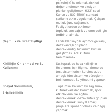
psikolojik) hazırlamak, riskleri
değerlendirmek ve aksiyon
planları geliştirmek. 6331 sayılı
Kanun ve ISO 45001 standart
şartlarını etkin uygulamak. Çalışan
mutluluğunu sağlamak.
Faaliyetlerden etkilenen
toplulukların sağlık ve emniyeti için
tedbirler almak.
Çeşitlilik ve Fırsat Eşitliği
Farklılıklar saygılı, ayrımcılığa karşı,
dezavantajlı grupların
desteklendiği bir kurum kültürü
geliştirmek. Adil kültürü
benimsemek.
Kirliliğin Önlenmesi ve Su
Su, toprak ve hava kirliliğinin
Kullanımı
önlenmesi için ölçme, izleme ve
test sistemlerinin kurulması, bu
amaçla tüm sistem ve süreçlerin
belirlenmesi. Su yönetimi yapmak.
Sosyal Sorumluluk,
Toplumsal kalkınmayı sağlamak,
kültürel varlıkları korumak, spor
Erişilebilirlik
etkinliklerini ve eğitimi
desteklemek, dezavantajlı grupları
desteklemek, sosyal amaçlı
projelere sponsor olmak ve bağış
yapmak.