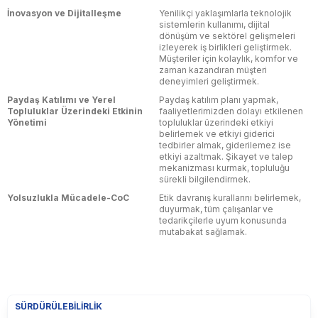
İnovasyon ve Dijitalleşme
Yenilikçi yaklaşımlarla teknolojik
sistemlerin kullanımı, dijital
dönüşüm ve sektörel gelişmeleri
izleyerek iş birlikleri geliştirmek.
Müşteriler için kolaylık, komfor ve
zaman kazandıran müşteri
deneyimleri geliştirmek.
Paydaş Katılımı ve Yerel
Paydaş katılım planı yapmak,
Topluluklar Üzerindeki Etkinin
faaliyetlerimizden dolayı etkilenen
Yönetimi
topluluklar üzerindeki etkiyi
belirlemek ve etkiyi giderici
tedbirler almak, giderilemez ise
etkiyi azaltmak. Şikayet ve talep
mekanizması kurmak, topluluğu
sürekli bilgilendirmek.
Yolsuzlukla Mücadele-CoC
Etik davranış kurallarını belirlemek,
duyurmak, tüm çalışanlar ve
tedarikçilerle uyum konusunda
mutabakat sağlamak.
SÜRDÜRÜLEBILIRLIK