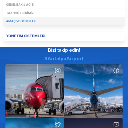
GENEL BAKIŞ AÇISI
TAAHHÜTLERIMIZ
AMAÇ VE HEDEFLER
YÖNETIM SISTEMLERI
Bizi takip edin!
#AntalyaAirport