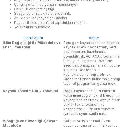
Çalışma ortamı ve çalışan memnuniyeti,
Çeşitlilik ve fırsat eşitliği,
Sosyal sorumluluk ve erişilebilirlik,
Ar – ge ve inovasyon çalışmaları,
Paydaş ilişkileri ve Yerel toplulukların hakları,
Yolsuzlukla mücadele,
Odak Alanı
Amaç
İklim Değişikliği ile Mücadele ve
Sera gazı kaynaklarını tanımlamak,
Enerji Yönetimi
kaynakları etkin yönetmek, Sera
gazı raporunu hazırlamak,
doğrulatmak, ACI ACA programına
tam uyum sağlamak, 2050 Net
Zero karbonsuzlaşma taahhüdüne
katılmak. Yenilenebilir
kaynaklardan enerji üretmek,
Green tarif enerji kullanmak, enerji
tasarruf programları geliştirmek,
Kaynak Yönetimi-Atık Yönetimi
Doğal kaynakların sürdürülebilir
kullanımını sağlamak, atık üretimini
kaynağında azaltmak, ortaya çıkan
atıkları tekrar ekonomiye
kazandırmak. Sıfır Atık Yönetimi
şartlarına uyum sağlamak.
İş Sağlığı ve Güvenliği-Çalışan
Çalışanı ve işi korumak üzere
Mutluluğu
uygun çalışma ortamı (fiziksel ve