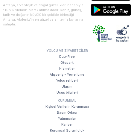
Antalya, arkeolojik ve doğal güzellikleri nedeniyle
“Türk Rivierası” olarak anılmaktadır. Deniz, güneş,
tarih ve doğanın büyülü bir şekilde birleştiği
Antalya, Akdeniz'in en güzel ve en temiz kıyılarına
sahiptir.
YOLCU VE ZIYARETÇILER
Duty Free
Otopark
Hizmetler
Alışveriş - Yeme İçme
Yolcu rehberi
Ulaşım
Uçuş bilgileri
KURUMSAL
Kişisel Verilerin Korunması
Basın Odası
Yatırımcılar
Kariyer
Kurumsal Sorumluluk