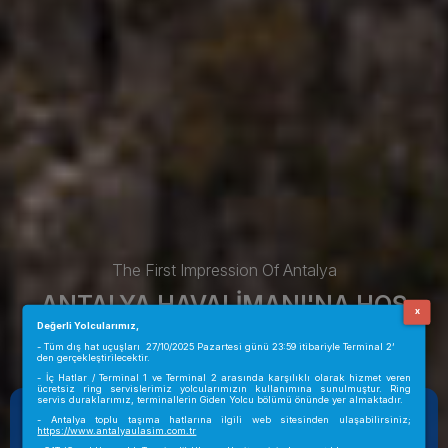
The First Impression Of Antalya
ANTALYA HAVALİMANI'NA HOŞ
x
GELDİNİZ
Değerli Yolcularımız,
- Tüm dış hat uçuşları 27/10/2025 Pazartesi günü 23:59 itibariyle Terminal 2’
den gerçekleştirilecektir.
- İç Hatlar / Terminal 1 ve Terminal 2 arasında karşılıklı olarak hizmet veren
ücretsiz ring servislerimiz yolcularımızın kullanımına sunulmuştur. Ring
servis duraklarımız, terminallerin Giden Yolcu bölümü önünde yer almaktadır.
ANTALYA
16:12
32°C
- Antalya toplu taşıma hatlarına ilgili web sitesinden ulaşabilirsiniz;
https://www.antalyaulasim.com.tr