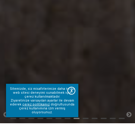
Sitemizde, siz misafirlerimize daha iyi bir
X
web sitesi deneyimi sunabilmek için
çerez kullanılmaktadır.
Ziyaretinize varsayılan ayarlar ile devam
ederek
çerez politikamız
doğrultusunda
çerez kullanımına izin vermiş
oluyorsunuz.