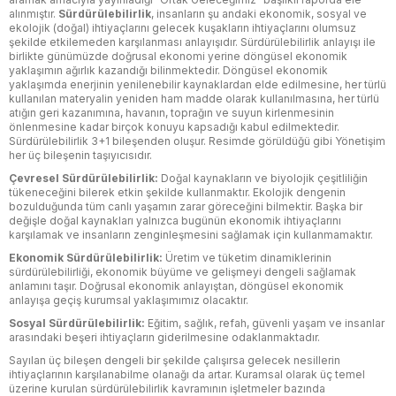
alınmıştır.
Sürdürülebilirlik
, insanların şu andaki ekonomik, sosyal ve
ekolojik (doğal) ihtiyaçlarını gelecek kuşakların ihtiyaçlarını olumsuz
şekilde etkilemeden karşılanması anlayışıdır. Sürdürülebilirlik anlayışı ile
birlikte günümüzde doğrusal ekonomi yerine döngüsel ekonomik
yaklaşımın ağırlık kazandığı bilinmektedir. Döngüsel ekonomik
yaklaşımda enerjinin yenilenebilir kaynaklardan elde edilmesine, her türlü
kullanılan materyalin yeniden ham madde olarak kullanılmasına, her türlü
atığın geri kazanımına, havanın, toprağın ve suyun kirlenmesinin
önlenmesine kadar birçok konuyu kapsadığı kabul edilmektedir.
Sürdürülebilirlik 3+1 bileşenden oluşur. Resimde görüldüğü gibi Yönetişim
her üç bileşenin taşıyıcısıdır.
Çevresel Sürdürülebilirlik:
Doğal kaynakların ve biyolojik çeşitliliğin
tükeneceğini bilerek etkin şekilde kullanmaktır. Ekolojik dengenin
bozulduğunda tüm canlı yaşamın zarar göreceğini bilmektir. Başka bir
değişle doğal kaynakları yalnızca bugünün ekonomik ihtiyaçlarını
karşılamak ve insanların zenginleşmesini sağlamak için kullanmamaktır.
Ekonomik Sürdürülebilirlik:
Üretim ve tüketim dinamiklerinin
sürdürülebilirliği, ekonomik büyüme ve gelişmeyi dengeli sağlamak
anlamını taşır. Doğrusal ekonomik anlayıştan, döngüsel ekonomik
anlayışa geçiş kurumsal yaklaşımımız olacaktır.
Sosyal Sürdürülebilirlik:
Eğitim, sağlık, refah, güvenli yaşam ve insanlar
arasındaki beşeri ihtiyaçların giderilmesine odaklanmaktadır.
Sayılan üç bileşen dengeli bir şekilde çalışırsa gelecek nesillerin
ihtiyaçlarının karşılanabilme olanağı da artar. Kuramsal olarak üç temel
üzerine kurulan sürdürülebilirlik kavramının işletmeler bazında