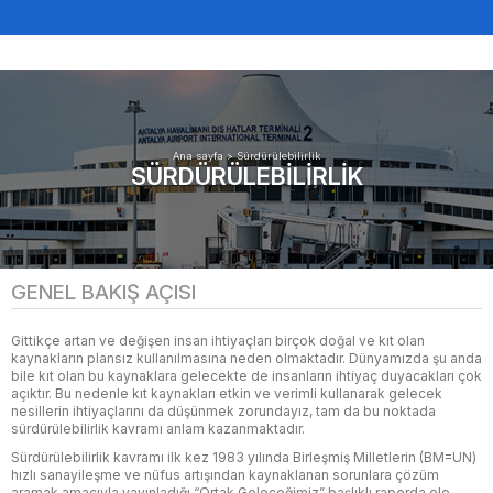
Ana sayfa
>
Sürdürülebilirlik
SÜRDÜRÜLEBILIRLIK
GENEL BAKIŞ AÇISI
Gittikçe artan ve değişen insan ihtiyaçları birçok doğal ve kıt olan
kaynakların plansız kullanılmasına neden olmaktadır. Dünyamızda şu anda
bile kıt olan bu kaynaklara gelecekte de insanların ihtiyaç duyacakları çok
açıktır. Bu nedenle kıt kaynakları etkin ve verimli kullanarak gelecek
nesillerin ihtiyaçlarını da düşünmek zorundayız, tam da bu noktada
sürdürülebilirlik kavramı anlam kazanmaktadır.
Sürdürülebilirlik kavramı ilk kez 1983 yılında Birleşmiş Milletlerin (BM=UN)
hızlı sanayileşme ve nüfus artışından kaynaklanan sorunlara çözüm
aramak amacıyla yayınladığı “Ortak Geleceğimiz” başlıklı raporda ele