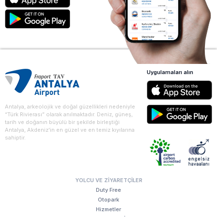
Uygulamaları alın
Antalya, arkeolojik ve doğal güzellikleri nedeniyle
“Türk Rivierası” olarak anılmaktadır. Deniz, güneş,
tarih ve doğanın büyülü bir şekilde birleştiği
Antalya, Akdeniz'in en güzel ve en temiz kıyılarına
sahiptir.
YOLCU VE ZIYARETÇILER
Duty Free
Otopark
Hizmetler