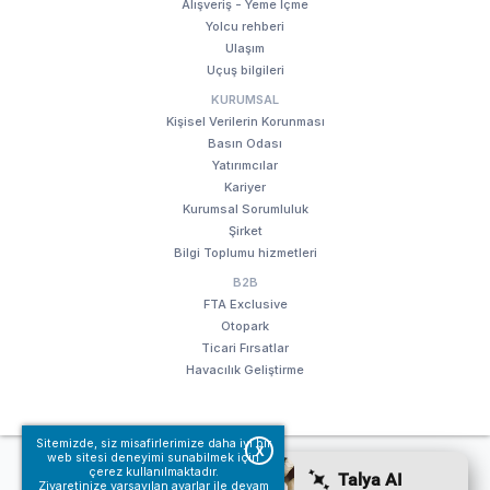
Alışveriş - Yeme İçme
Yolcu rehberi
Ulaşım
Uçuş bilgileri
KURUMSAL
Kişisel Verilerin Korunması
Basın Odası
Yatırımcılar
Kariyer
Kurumsal Sorumluluk
Şirket
Bilgi Toplumu hizmetleri
B2B
FTA Exclusive
Otopark
Ticari Fırsatlar
Havacılık Geliştirme
Sitemizde, siz misafirlerimize daha iyi bir
X
web sitesi deneyimi sunabilmek için
© Fraport TAV Antalya Havalimanı, 2018. Tüm hakları saklıdır.
çerez kullanılmaktadır.
Kullanım koşullarımız
Bilgi Toplumu hizmetleri
Ziyaretinize varsayılan ayarlar ile devam