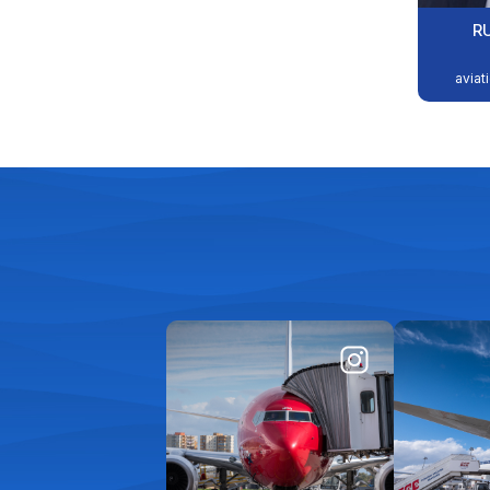
R
aviat