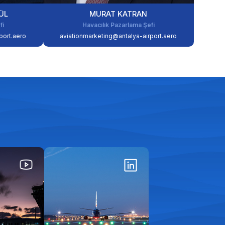
ÜL
MURAT KATRAN
fi
Havacılık Pazarlama Şefi
port.aero
aviationmarketing@antalya-airport.aero