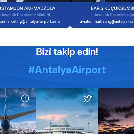
USTAMJON AKHMADZODA
BARIŞ KÜÇÜKSÜMB
Havacılık Pazarlama Müdürü
Havacılık Pazarlama Şe
ionmarketing@antalya-airport.aero
aviationmarketing@antalya-air
Bizi takip edin!
#AntalyaAirport