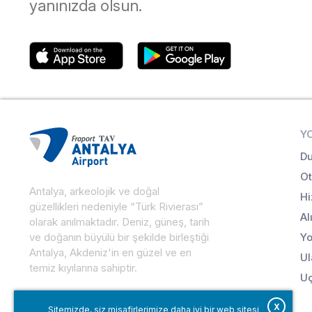
yanınızda olsun.
Y
Du
Ot
Antalya, arkeolojik ve doğal
Hi
güzellikleri nedeniyle “Türk Rivierası”
Al
olarak anılmaktadır. Deniz, güneş, tarih
ve doğanın büyülü bir şekilde birleştiği
Yo
Antalya, Akdeniz'in en güzel ve en
Ul
temiz kıyılarına sahiptir.
Uç
X
Sitemizde, siz misafirlerimize daha iyi bir web sitesi