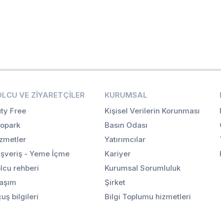
OLCU VE ZIYARETÇILER
KURUMSAL
ty Free
Kişisel Verilerin Korunması
opark
Basın Odası
zmetler
Yatırımcılar
ışveriş - Yeme İçme
Kariyer
lcu rehberi
Kurumsal Sorumluluk
aşım
Şirket
uş bilgileri
Bilgi Toplumu hizmetleri