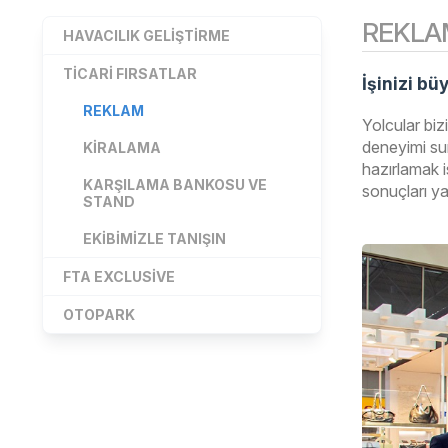
REKLA
HAVACILIK GELIŞTIRME
TICARI FIRSATLAR
İşinizi b
REKLAM
Yolcular biz
deneyimi sun
KIRALAMA
hazırlamak i
KARŞILAMA BANKOSU VE
sonuçları y
STAND
EKIBIMIZLE TANIŞIN
FTA EXCLUSIVE
OTOPARK