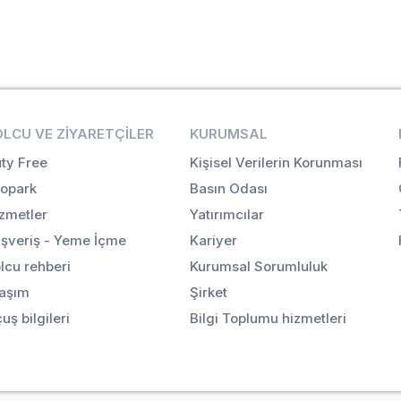
OLCU VE ZIYARETÇILER
KURUMSAL
ty Free
Kişisel Verilerin Korunması
opark
Basın Odası
zmetler
Yatırımcılar
ışveriş - Yeme İçme
Kariyer
lcu rehberi
Kurumsal Sorumluluk
aşım
Şirket
uş bilgileri
Bilgi Toplumu hizmetleri