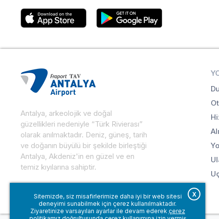
Y
Du
Ot
Antalya, arkeolojik ve doğal
Hi
güzellikleri nedeniyle “Türk Rivierası”
Al
olarak anılmaktadır. Deniz, güneş, tarih
ve doğanın büyülü bir şekilde birleştiği
Yo
Antalya, Akdeniz'in en güzel ve en
Ul
temiz kıyılarına sahiptir.
Uç
X
Sitemizde, siz misafirlerimize daha iyi bir web sitesi
deneyimi sunabilmek için çerez kullanılmaktadır.
Ziyaretinize varsayılan ayarlar ile devam ederek
çerez
politikamız
doğrultusunda çerez kullanımına izin vermiş