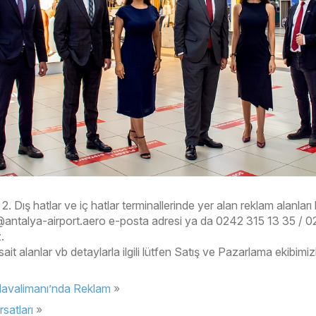
r, 2. Dış hatlar ve iç hatlar terminallerinde yer alan reklam alanl
@antalya-airport.aero e-posta adresi ya da 0242 315 13 35 / 02
.
ait alanlar vb detaylarla ilgili lütfen Satış ve Pazarlama ekibimi
Havalimanı’nda Reklam
satları