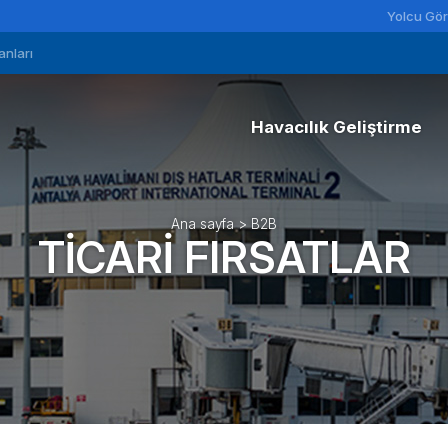
Yolcu Gör
anları
Havacılık Geliştirme
Yolcu Trafiği İstatistikle
Havalimanı Ücret Tarife
Ana sayfa
>
B2B
TICARI FIRSATLAR
Ekibimizle Tanışın