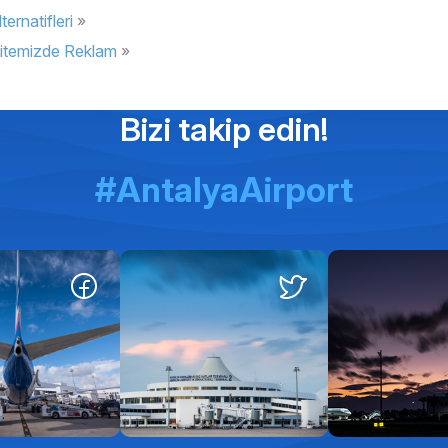
ernatifleri
Sitemizde Reklam
Bizi takip edin!
#AntalyaAirport