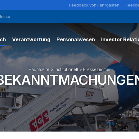
Feedback von Fahrgästen
Feedba
risse
ich
Verantwortung
Personalwesen
Investor Relati
machungen
Unsere Verantwortlichkeiten
ten
Gemeinschaftsbeziehungen
Hauptseite
>
Institutionell
>
Pressezimmer
BEKANNTMACHUNGE