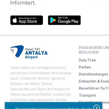
informiert.
PASSAGIERE UN
BESUCHER
Duty Free
Parken
Dank seiner archäologischen und
natürlichen Schönheiten wird Antalya
Dienstleistungen
auch „Türkische Riviera“ genannt.
Einkaufen & Ess
Antalya, wo Meer, Sonne,
Reiseführer für 
Geschichte und Natur auf magische
Weise zusammenfließen, besitzt die
Transport
schönsten und saubersten Küsten
Fluginformation
des Mittelmeers.
X
Wir verwenden Cookies auf unserer Website, um eine