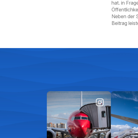
hat. in Fra
Öffentlichk
Neben der Se
Beitrag leist