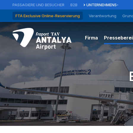
PASSAGIERE UND BESUCHER
B2B
UNTERNEHMENS-
FTA Exclusive Online-Reservierung
Verantwortung
Grund
Firma
Pressebere
Management
Bekannt
Nachrich