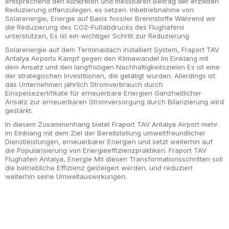
entsprechend den konkreten und messbaren Beitrag der erzielten
Reduzierung offenzulegen. es setzen. Inbetriebnahme von
Solarenergie, Energie auf Basis fossiler Brennstoffe Während wir
die Reduzierung des CO2-Fußabdrucks des Flughafens
unterstützen, Es ist ein wichtiger Schritt zur Reduzierung
Solarenergie auf dem Terminaldach installiert System, Fraport TAV
Antalya Airports Kampf gegen den Klimawandel Im Einklang mit
dem Ansatz und den langfristigen Nachhaltigkeitszielen Es ist eine
der strategischen Investitionen, die getätigt wurden. Allerdings ist
das Unternehmen jährlich Stromverbrauch durch
Einspeisezertifikate für erneuerbare Energien Ganzheitlicher
Ansatz zur erneuerbaren Stromversorgung durch Bilanzierung wird
gestärkt.
In diesem Zusammenhang bietet Fraport TAV Antalya Airport mehr
Im Einklang mit dem Ziel der Bereitstellung umweltfreundlicher
Dienstleistungen, erneuerbarer Energien und setzt weiterhin auf
die Popularisierung von Energieeffizienzpraktiken. Fraport TAV
Flughafen Antalya, Energie Mit diesen Transformationsschritten soll
die betriebliche Effizienz gesteigert werden. und reduziert
weiterhin seine Umweltauswirkungen.