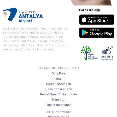
Hol dir die App
Dank seiner archäologischen und natürlichen
Schönheiten wird Antalya auch „Türkische
Riviera“ genannt. Antalya, wo Meer, Sonne,
Geschichte und Natur auf magische Weise
zusammenfließen, besitzt die schönsten und
saubersten Küsten des Mittelmeers.
PASSAGIERE UND BESUCHER
Duty Free
Parken
Dienstleistungen
Einkaufen & Essen
Reiseführer für Fahrgäste
Transport
Fluginformationen
UNTERNEHMENS-
Pressebereich