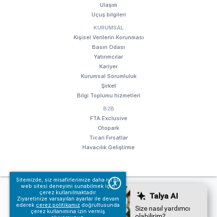
Ulaşım
Uçuş bilgileri
KURUMSAL
Kişisel Verilerin Korunması
Basın Odası
Yatırımcılar
Kariyer
Kurumsal Sorumluluk
Şirket
Bilgi Toplumu hizmetleri
B2B
FTA Exclusive
Otopark
Ticari Fırsatlar
Havacılık Geliştirme
Sitemizde, siz misafirlerimize daha iyi bir
X
web sitesi deneyimi sunabilmek için
© Fraport TAV Antalya Havalimanı, 2018. Tüm hakları saklıdır.
çerez kullanılmaktadır.
Kullanım koşullarımız
Bilgi Toplumu hizmetleri
Ziyaretinize varsayılan ayarlar ile devam
ederek
çerez politikamız
doğrultusunda
çerez kullanımına izin vermiş