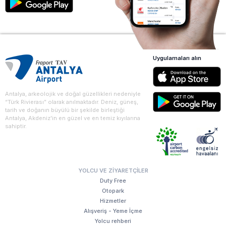
Uygulamaları alın
Antalya, arkeolojik ve doğal güzellikleri nedeniyle
“Türk Rivierası” olarak anılmaktadır. Deniz, güneş,
tarih ve doğanın büyülü bir şekilde birleştiği
Antalya, Akdeniz'in en güzel ve en temiz kıyılarına
sahiptir.
YOLCU VE ZIYARETÇILER
Duty Free
Otopark
Hizmetler
Alışveriş - Yeme İçme
Yolcu rehberi