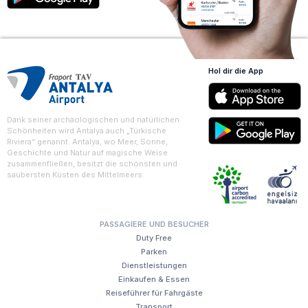
Hol dir die App
Dank seiner archäologischen und natürlichen
Schönheiten wird Antalya auch „Türkische
Riviera“ genannt. Antalya, wo Meer, Sonne,
Geschichte und Natur auf magische Weise
zusammenfließen, besitzt die schönsten und
saubersten Küsten des Mittelmeers.
PASSAGIERE UND BESUCHER
Duty Free
Parken
Dienstleistungen
Einkaufen & Essen
Reiseführer für Fahrgäste
Transport