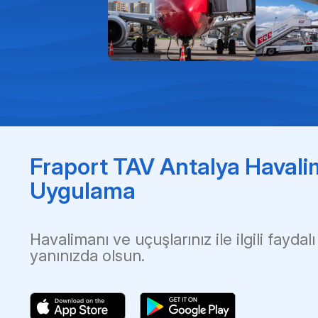
Fraport TAV Antalya Havali
Uygulama
Havalimanı ve uçuşlarınız ile ilgili faydalı
yanınızda olsun.