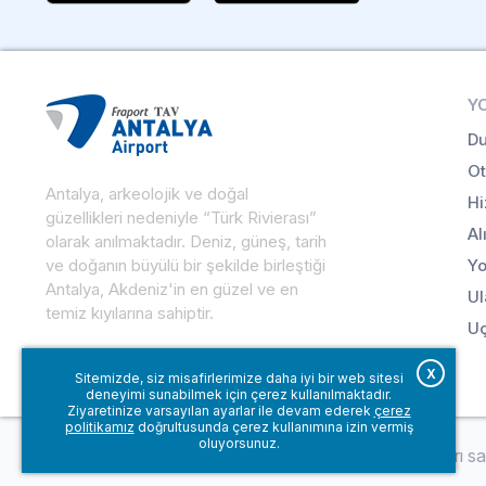
Y
Du
Ot
Antalya, arkeolojik ve doğal
Hi
güzellikleri nedeniyle “Türk Rivierası”
Al
olarak anılmaktadır. Deniz, güneş, tarih
ve doğanın büyülü bir şekilde birleştiği
Yo
Antalya, Akdeniz'in en güzel ve en
Ul
temiz kıyılarına sahiptir.
Uç
X
Sitemizde, siz misafirlerimize daha iyi bir web sitesi
deneyimi sunabilmek için çerez kullanılmaktadır.
Ziyaretinize varsayılan ayarlar ile devam ederek
çerez
politikamız
doğrultusunda çerez kullanımına izin vermiş
oluyorsunuz.
© Fraport TAV Antalya Havalimanı, 2018. Tüm hakları sakl