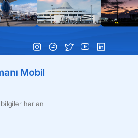
Pas
Çoc
Çık
manı Mobil
 bilgiler her an