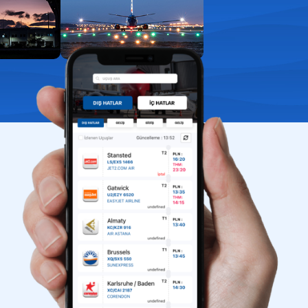
aport kontrol
uklarla yolculuk
ış kapıları