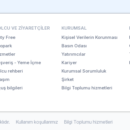
OLCU VE ZIYARETÇILER
KURUMSAL
ty Free
Kişisel Verilerin Korunması
opark
Basın Odası
zmetler
Yatırımcılar
ışveriş - Yeme İçme
Kariyer
lcu rehberi
Kurumsal Sorumluluk
aşım
Şirket
uş bilgileri
Bilgi Toplumu hizmetleri
ıdır.
Kullanım koşullarımız
Bilgi Toplumu hizmetleri