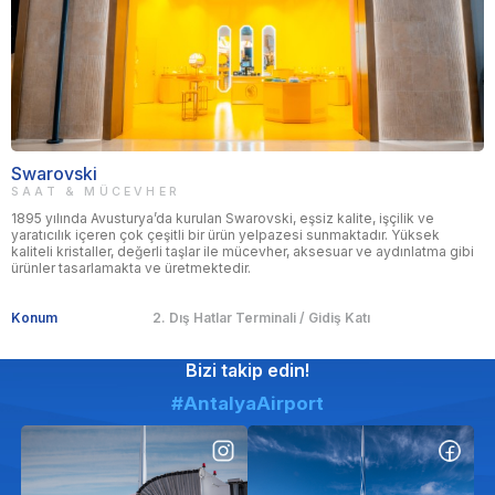
Swarovski
SAAT & MÜCEVHER
1895 yılında Avusturya’da kurulan Swarovski, eşsiz kalite, işçilik ve
yaratıcılık içeren çok çeşitli bir ürün yelpazesi sunmaktadır. Yüksek
kaliteli kristaller, değerli taşlar ile mücevher, aksesuar ve aydınlatma gibi
ürünler tasarlamakta ve üretmektedir.
Konum
2. Dış Hatlar Terminali / Gidiş Katı
Bizi takip edin!
#AntalyaAirport