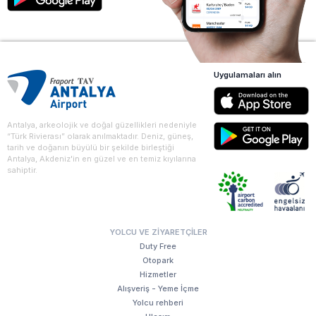
Uygulamaları alın
Antalya, arkeolojik ve doğal güzellikleri nedeniyle
“Türk Rivierası” olarak anılmaktadır. Deniz, güneş,
tarih ve doğanın büyülü bir şekilde birleştiği
Antalya, Akdeniz'in en güzel ve en temiz kıyılarına
sahiptir.
YOLCU VE ZIYARETÇILER
Duty Free
Otopark
Hizmetler
Alışveriş - Yeme İçme
Yolcu rehberi