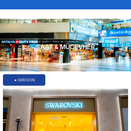
Ana sayfa
>
Yolcu ve Ziyaretçiler
>
Duty Free
SAAT & MÜCEVHER
◄ GERİ DÖN