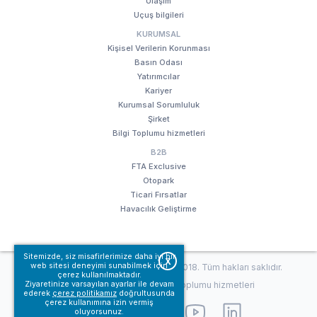
Ulaşım
Uçuş bilgileri
KURUMSAL
Kişisel Verilerin Korunması
Basın Odası
Yatırımcılar
Kariyer
Kurumsal Sorumluluk
Şirket
Bilgi Toplumu hizmetleri
B2B
FTA Exclusive
Otopark
Ticari Fırsatlar
Havacılık Geliştirme
Sitemizde, siz misafirlerimize daha iyi bir
X
web sitesi deneyimi sunabilmek için
© Fraport TAV Antalya Havalimanı, 2018. Tüm hakları saklıdır.
çerez kullanılmaktadır.
Ziyaretinize varsayılan ayarlar ile devam
Kullanım koşullarımız
Bilgi Toplumu hizmetleri
ederek
çerez politikamız
doğrultusunda
çerez kullanımına izin vermiş
oluyorsunuz.