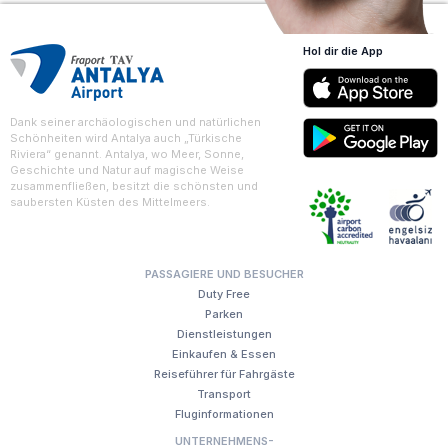
Hol dir die App
Dank seiner archäologischen und natürlichen
Schönheiten wird Antalya auch „Türkische
Riviera“ genannt. Antalya, wo Meer, Sonne,
Geschichte und Natur auf magische Weise
zusammenfließen, besitzt die schönsten und
saubersten Küsten des Mittelmeers.
PASSAGIERE UND BESUCHER
Duty Free
Parken
Dienstleistungen
Einkaufen & Essen
Reiseführer für Fahrgäste
Transport
Fluginformationen
UNTERNEHMENS-