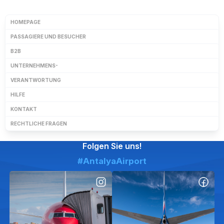
HOMEPAGE
PASSAGIERE UND BESUCHER
B2B
UNTERNEHMENS-
VERANTWORTUNG
HILFE
KONTAKT
RECHTLICHE FRAGEN
Folgen Sie uns!
#AntalyaAirport