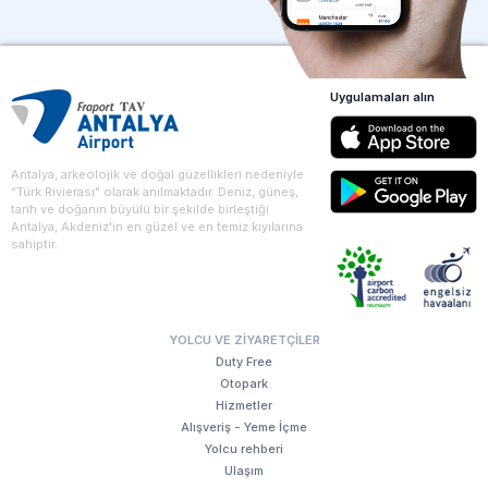
Uygulamaları alın
Antalya, arkeolojik ve doğal güzellikleri nedeniyle
“Türk Rivierası” olarak anılmaktadır. Deniz, güneş,
tarih ve doğanın büyülü bir şekilde birleştiği
Antalya, Akdeniz'in en güzel ve en temiz kıyılarına
sahiptir.
YOLCU VE ZIYARETÇILER
Duty Free
Otopark
Hizmetler
Alışveriş - Yeme İçme
Yolcu rehberi
Ulaşım