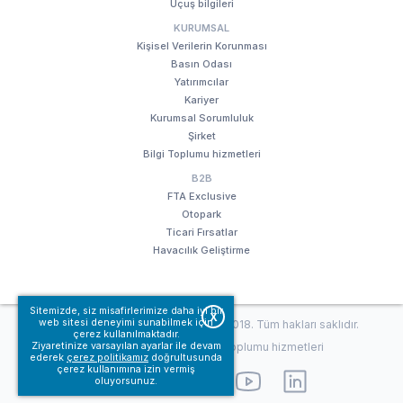
Uçuş bilgileri
KURUMSAL
Kişisel Verilerin Korunması
Basın Odası
Yatırımcılar
Kariyer
Kurumsal Sorumluluk
Şirket
Bilgi Toplumu hizmetleri
B2B
FTA Exclusive
Otopark
Ticari Fırsatlar
Havacılık Geliştirme
Sitemizde, siz misafirlerimize daha iyi bir
X
web sitesi deneyimi sunabilmek için
© Fraport TAV Antalya Havalimanı, 2018. Tüm hakları saklıdır.
çerez kullanılmaktadır.
Kullanım koşullarımız
Bilgi Toplumu hizmetleri
Ziyaretinize varsayılan ayarlar ile devam
ederek
çerez politikamız
doğrultusunda
çerez kullanımına izin vermiş
oluyorsunuz.