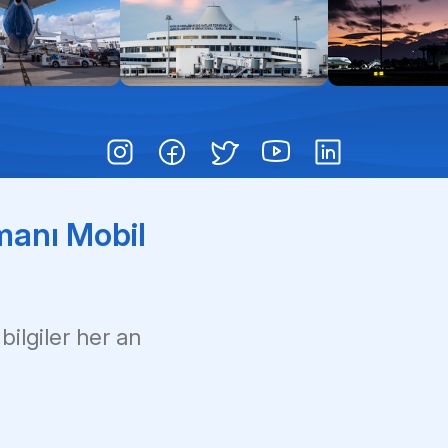
Pas
Çoc
Çık
manı Mobil
 bilgiler her an