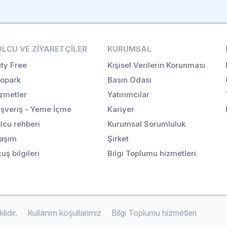
OLCU VE ZIYARETÇILER
KURUMSAL
ty Free
Kişisel Verilerin Korunması
opark
Basın Odası
zmetler
Yatırımcılar
ışveriş - Yeme İçme
Kariyer
lcu rehberi
Kurumsal Sorumluluk
aşım
Şirket
uş bilgileri
Bilgi Toplumu hizmetleri
ıdır.
Kullanım koşullarımız
Bilgi Toplumu hizmetleri