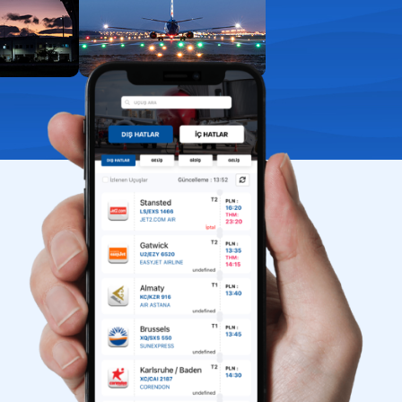
aport kontrol
uklarla yolculuk
ış kapıları