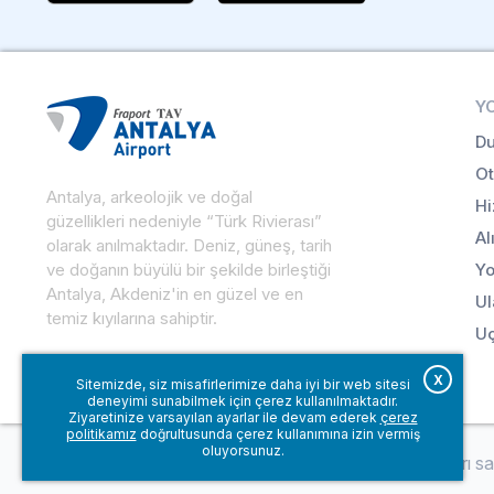
Y
Du
Ot
Antalya, arkeolojik ve doğal
Hi
güzellikleri nedeniyle “Türk Rivierası”
Al
olarak anılmaktadır. Deniz, güneş, tarih
ve doğanın büyülü bir şekilde birleştiği
Yo
Antalya, Akdeniz'in en güzel ve en
Ul
temiz kıyılarına sahiptir.
Uç
X
Sitemizde, siz misafirlerimize daha iyi bir web sitesi
deneyimi sunabilmek için çerez kullanılmaktadır.
Ziyaretinize varsayılan ayarlar ile devam ederek
çerez
politikamız
doğrultusunda çerez kullanımına izin vermiş
oluyorsunuz.
© Fraport TAV Antalya Havalimanı, 2018. Tüm hakları sakl