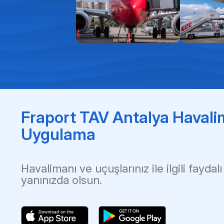
Fraport TAV Antalya Havali
Uygulama
Havalimanı ve uçuşlarınız ile ilgili faydalı
yanınızda olsun.