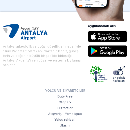
Uygulamaları alın
Antalya, arkeolojik ve doğal güzellikleri nedeniyle
“Türk Rivierası” olarak anılmaktadır. Deniz, güneş,
tarih ve doğanın büyülü bir şekilde birleştiği
Antalya, Akdeniz'in en güzel ve en temiz kıyılarına
sahiptir.
YOLCU VE ZIYARETÇILER
Duty Free
Otopark
Hizmetler
Alışveriş - Yeme İçme
Yolcu rehberi
Ulaşım