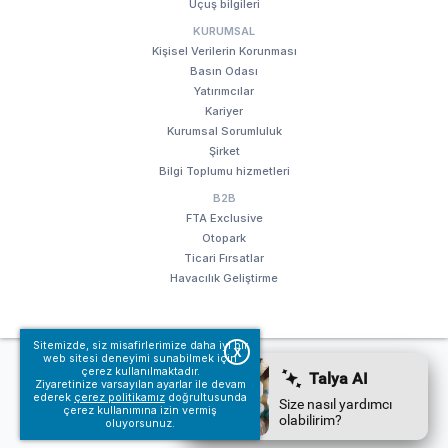
Uçuş bilgileri
KURUMSAL
Kişisel Verilerin Korunması
Basın Odası
Yatırımcılar
Kariyer
Kurumsal Sorumluluk
Şirket
Bilgi Toplumu hizmetleri
B2B
FTA Exclusive
Otopark
Ticari Fırsatlar
Havacılık Geliştirme
Sitemizde, siz misafirlerimize daha iyi bir
X
web sitesi deneyimi sunabilmek için
© Fraport TAV Antalya Havalimanı, 2018. Tüm hakları saklıdır.
çerez kullanılmaktadır.
Kullanım koşullarımız
Bilgi Toplumu hizmetleri
Ziyaretinize varsayılan ayarlar ile devam
ederek
çerez politikamız
doğrultusunda
çerez kullanımına izin vermiş
oluyorsunuz.