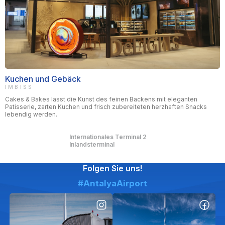
Kuchen und Gebäck
IMBISS
Cakes & Bakes lässt die Kunst des feinen Backens mit eleganten
Patisserie, zarten Kuchen und frisch zubereiteten herzhaften Snacks
lebendig werden.
Internationales Terminal 2
Inlandsterminal
Folgen Sie uns!
#AntalyaAirport