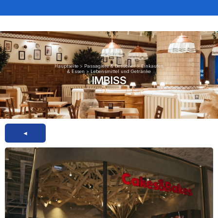
Hauptseite
>
Passagiere & Besucher
>
Einkaufen
& Essen
>
Lebensmittel und Getränke
IMBISS
◄