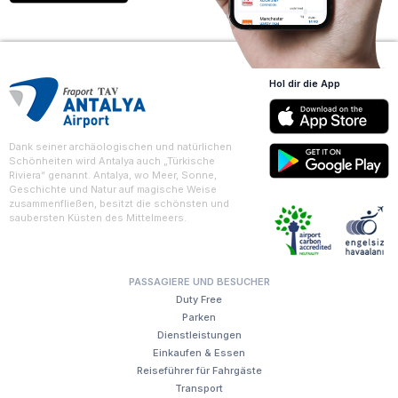
Hol dir die App
Dank seiner archäologischen und natürlichen
Schönheiten wird Antalya auch „Türkische
Riviera“ genannt. Antalya, wo Meer, Sonne,
Geschichte und Natur auf magische Weise
zusammenfließen, besitzt die schönsten und
saubersten Küsten des Mittelmeers.
PASSAGIERE UND BESUCHER
Duty Free
Parken
Dienstleistungen
Einkaufen & Essen
Reiseführer für Fahrgäste
Transport