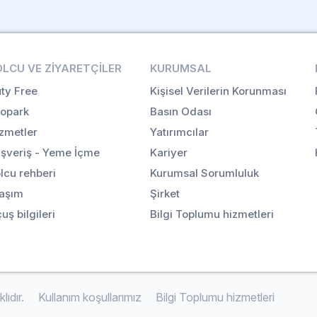
OLCU VE ZIYARETÇILER
KURUMSAL
ty Free
Kişisel Verilerin Korunması
opark
Basın Odası
zmetler
Yatırımcılar
ışveriş - Yeme İçme
Kariyer
lcu rehberi
Kurumsal Sorumluluk
aşım
Şirket
uş bilgileri
Bilgi Toplumu hizmetleri
ıdır.
Kullanım koşullarımız
Bilgi Toplumu hizmetleri