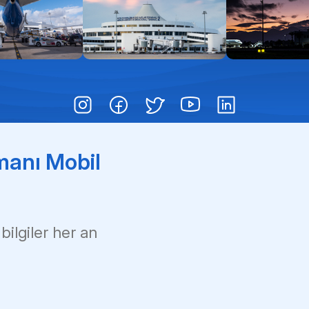
Pas
Çoc
Çık
manı Mobil
 bilgiler her an