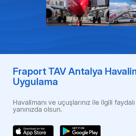
Fraport TAV Antalya Havali
Uygulama
Havalimanı ve uçuşlarınız ile ilgili faydalı
yanınızda olsun.