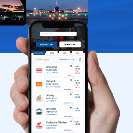
aport kontrol
uklarla yolculuk
ış kapıları