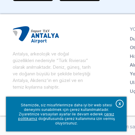
Y
Du
Ot
Antalya, arkeolojik ve doğal
Hi
güzellikleri nedeniyle “Türk Rivierası”
Al
olarak anılmaktadır. Deniz, güneş, tarih
ve doğanın büyülü bir şekilde birleştiği
Yo
Antalya, Akdeniz'in en güzel ve en
Ul
temiz kıyılarına sahiptir.
Uç
X
Sitemizde, siz misafirlerimize daha iyi bir web sitesi
deneyimi sunabilmek için çerez kullanılmaktadır.
Ziyaretinize varsayılan ayarlar ile devam ederek
çerez
politikamız
doğrultusunda çerez kullanımına izin vermiş
oluyorsunuz.
© Fraport TAV Antalya Havalimanı, 2018. Tüm hakları sakl