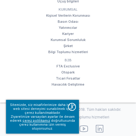
Uçuş bilgileri
KURUMSAL
Kişisel Verilerin Korunması
Basın Odası
Yatırımcılar
Kariyer
Kurumsal Sorumluluk
Şirket
Bilgi Toplumu hizmetleri
B2B
FTA Exclusive
Otopark
Ticari Fırsatlar
Havacılık Geliştirme
Sitemizde, siz misafirlerimize daha iyi bir
X
web sitesi deneyimi sunabilmek için
© Fraport TAV Antalya Havalimanı, 2018. Tüm hakları saklıdır.
çerez kullanılmaktadır.
Kullanım koşullarımız
Bilgi Toplumu hizmetleri
Ziyaretinize varsayılan ayarlar ile devam
ederek
çerez politikamız
doğrultusunda
çerez kullanımına izin vermiş
oluyorsunuz.