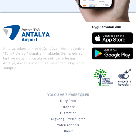
Uygulamaları alın
Antalya, arkeolojik ve doğal güzellikleri nedeniyle
“Türk Rivierası” olarak anılmaktadır. Deniz, güneş,
tarih ve doğanın büyülü bir şekilde birleştiği
Antalya, Akdeniz'in en güzel ve en temiz kıyılarına
sahiptir.
YOLCU VE ZIYARETÇILER
Duty Free
Otopark
Hizmetler
Alışveriş - Yeme İçme
Yolcu rehberi
Ulaşım