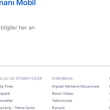
manı Mobil
 bilgiler her an
OLCU VE ZIYARETÇILER
KURUMSAL
ty Free
Kişisel Verilerin Korunması
opark
Basın Odası
zmetler
Yatırımcılar
ışveriş - Yeme İçme
Kariyer