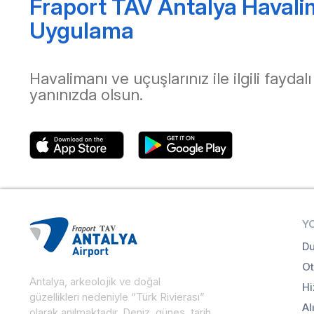
Fraport TAV Antalya Havali
Uygulama
Havalimanı ve uçuşlarınız ile ilgili faydalı
yanınızda olsun.
Y
Du
Ot
Antalya, arkeolojik ve doğal
Hi
güzellikleri nedeniyle “Türk Rivierası”
Al
olarak anılmaktadır. Deniz, güneş, tarih