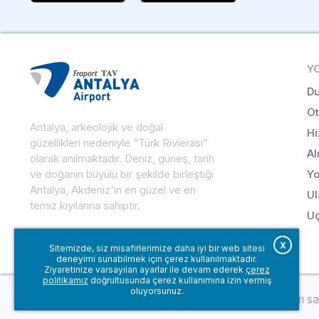
Y
Du
Ot
Antalya, arkeolojik ve doğal
Hi
güzellikleri nedeniyle “Türk Rivierası”
Al
olarak anılmaktadır. Deniz, güneş, tarih
ve doğanın büyülü bir şekilde birleştiği
Yo
Antalya, Akdeniz'in en güzel ve en
Ul
temiz kıyılarına sahiptir.
Uç
X
Sitemizde, siz misafirlerimize daha iyi bir web sitesi
deneyimi sunabilmek için çerez kullanılmaktadır.
Ziyaretinize varsayılan ayarlar ile devam ederek
çerez
politikamız
doğrultusunda çerez kullanımına izin vermiş
oluyorsunuz.
© Fraport TAV Antalya Havalimanı, 2018. Tüm hakları sakl