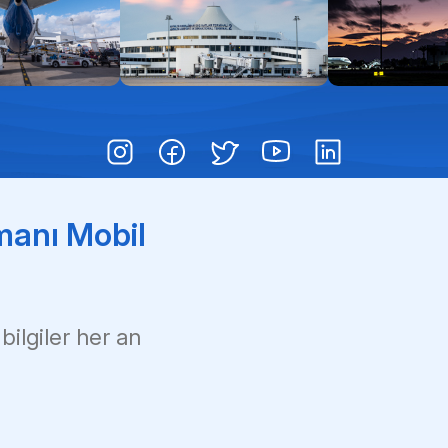
Pas
Çoc
Çık
manı Mobil
 bilgiler her an