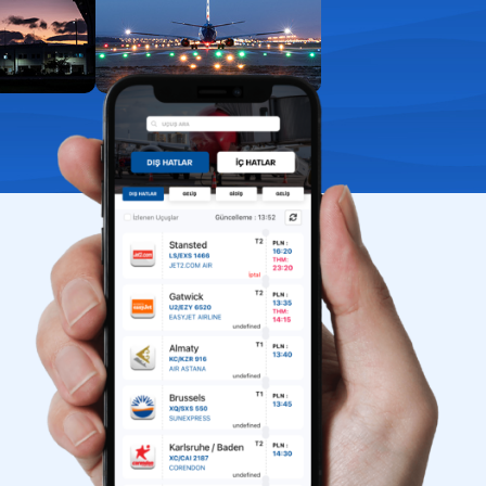
aport kontrol
uklarla yolculuk
ış kapıları