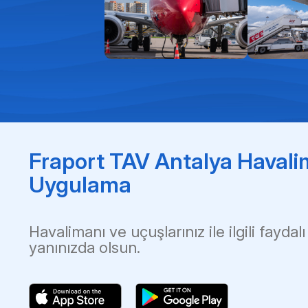
Fraport TAV Antalya Havali
Uygulama
Havalimanı ve uçuşlarınız ile ilgili faydalı
yanınızda olsun.