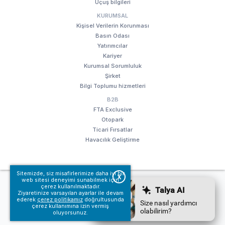
Uçuş bilgileri
KURUMSAL
Kişisel Verilerin Korunması
Basın Odası
Yatırımcılar
Kariyer
Kurumsal Sorumluluk
Şirket
Bilgi Toplumu hizmetleri
B2B
FTA Exclusive
Otopark
Ticari Fırsatlar
Havacılık Geliştirme
Sitemizde, siz misafirlerimize daha iyi bir
X
web sitesi deneyimi sunabilmek için
© Fraport TAV Antalya Havalimanı, 2018. Tüm hakları saklıdır.
çerez kullanılmaktadır.
Kullanım koşullarımız
Bilgi Toplumu hizmetleri
Ziyaretinize varsayılan ayarlar ile devam
ederek
çerez politikamız
doğrultusunda
çerez kullanımına izin vermiş
oluyorsunuz.