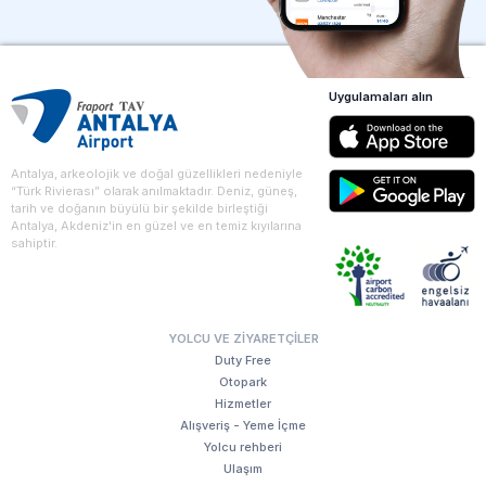
Uygulamaları alın
Antalya, arkeolojik ve doğal güzellikleri nedeniyle
“Türk Rivierası” olarak anılmaktadır. Deniz, güneş,
tarih ve doğanın büyülü bir şekilde birleştiği
Antalya, Akdeniz'in en güzel ve en temiz kıyılarına
sahiptir.
YOLCU VE ZIYARETÇILER
Duty Free
Otopark
Hizmetler
Alışveriş - Yeme İçme
Yolcu rehberi
Ulaşım