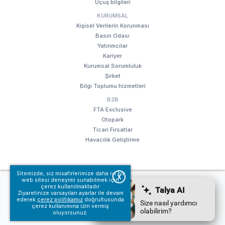
Uçuş bilgileri
KURUMSAL
Kişisel Verilerin Korunması
Basın Odası
Yatırımcılar
Kariyer
Kurumsal Sorumluluk
Şirket
Bilgi Toplumu hizmetleri
B2B
FTA Exclusive
Otopark
Ticari Fırsatlar
Havacılık Geliştirme
Sitemizde, siz misafirlerimize daha iyi bir
X
web sitesi deneyimi sunabilmek için
© Fraport TAV Antalya Havalimanı, 2018. Tüm hakları saklıdır.
çerez kullanılmaktadır.
Kullanım koşullarımız
Bilgi Toplumu hizmetleri
Ziyaretinize varsayılan ayarlar ile devam
ederek
çerez politikamız
doğrultusunda
çerez kullanımına izin vermiş
oluyorsunuz.