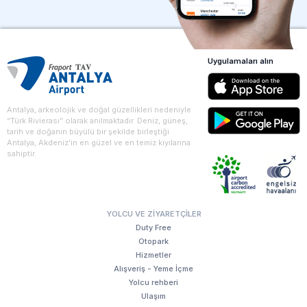
Uygulamaları alın
Antalya, arkeolojik ve doğal güzellikleri nedeniyle
“Türk Rivierası” olarak anılmaktadır. Deniz, güneş,
tarih ve doğanın büyülü bir şekilde birleştiği
Antalya, Akdeniz'in en güzel ve en temiz kıyılarına
sahiptir.
YOLCU VE ZIYARETÇILER
Duty Free
Otopark
Hizmetler
Alışveriş - Yeme İçme
Yolcu rehberi
Ulaşım