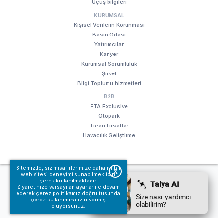
Uçuş bilgileri
KURUMSAL
Kişisel Verilerin Korunması
Basın Odası
Yatırımcılar
Kariyer
Kurumsal Sorumluluk
Şirket
Bilgi Toplumu hizmetleri
B2B
FTA Exclusive
Otopark
Ticari Fırsatlar
Havacılık Geliştirme
Sitemizde, siz misafirlerimize daha iyi bir
X
web sitesi deneyimi sunabilmek için
© Fraport TAV Antalya Havalimanı, 2018. Tüm hakları saklıdır.
çerez kullanılmaktadır.
Kullanım koşullarımız
Bilgi Toplumu hizmetleri
Ziyaretinize varsayılan ayarlar ile devam
ederek
çerez politikamız
doğrultusunda
çerez kullanımına izin vermiş
oluyorsunuz.