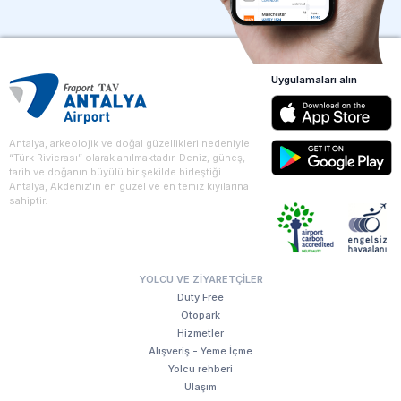
Uygulamaları alın
Antalya, arkeolojik ve doğal güzellikleri nedeniyle
“Türk Rivierası” olarak anılmaktadır. Deniz, güneş,
tarih ve doğanın büyülü bir şekilde birleştiği
Antalya, Akdeniz'in en güzel ve en temiz kıyılarına
sahiptir.
YOLCU VE ZIYARETÇILER
Duty Free
Otopark
Hizmetler
Alışveriş - Yeme İçme
Yolcu rehberi
Ulaşım