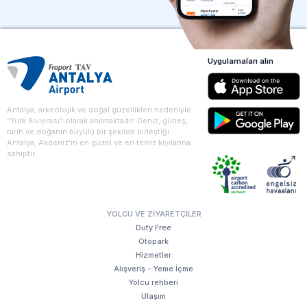
Uygulamaları alın
Antalya, arkeolojik ve doğal güzellikleri nedeniyle
“Türk Rivierası” olarak anılmaktadır. Deniz, güneş,
tarih ve doğanın büyülü bir şekilde birleştiği
Antalya, Akdeniz'in en güzel ve en temiz kıyılarına
sahiptir.
YOLCU VE ZIYARETÇILER
Duty Free
Otopark
Hizmetler
Alışveriş - Yeme İçme
Yolcu rehberi
Ulaşım