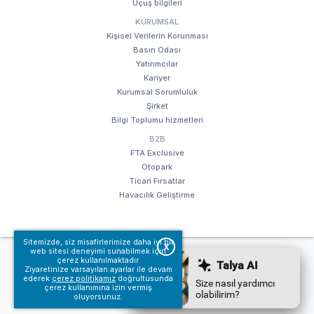
Uçuş bilgileri
KURUMSAL
Kişisel Verilerin Korunması
Basın Odası
Yatırımcılar
Kariyer
Kurumsal Sorumluluk
Şirket
Bilgi Toplumu hizmetleri
B2B
FTA Exclusive
Otopark
Ticari Fırsatlar
Havacılık Geliştirme
Sitemizde, siz misafirlerimize daha iyi bir
X
web sitesi deneyimi sunabilmek için
© Fraport TAV Antalya Havalimanı, 2018. Tüm hakları saklıdır.
çerez kullanılmaktadır.
Kullanım koşullarımız
Bilgi Toplumu hizmetleri
Ziyaretinize varsayılan ayarlar ile devam
ederek
çerez politikamız
doğrultusunda
çerez kullanımına izin vermiş
oluyorsunuz.