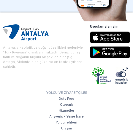
Uygulamaları alın
Antalya, arkeolojik ve doğal güzellikleri nedeniyle
“Türk Rivierası” olarak anılmaktadır. Deniz, güneş,
tarih ve doğanın büyülü bir şekilde birleştiği
Antalya, Akdeniz'in en güzel ve en temiz kıyılarına
sahiptir.
YOLCU VE ZIYARETÇILER
Duty Free
Otopark
Hizmetler
Alışveriş - Yeme İçme
Yolcu rehberi
Ulaşım