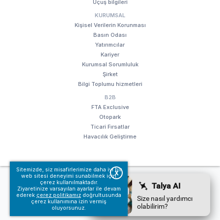
Uçuş bilgileri
KURUMSAL
Kişisel Verilerin Korunması
Basın Odası
Yatırımcılar
Kariyer
Kurumsal Sorumluluk
Şirket
Bilgi Toplumu hizmetleri
B2B
FTA Exclusive
Otopark
Ticari Fırsatlar
Havacılık Geliştirme
Sitemizde, siz misafirlerimize daha iyi bir
X
web sitesi deneyimi sunabilmek için
© Fraport TAV Antalya Havalimanı, 2018. Tüm hakları saklıdır.
çerez kullanılmaktadır.
Kullanım koşullarımız
Bilgi Toplumu hizmetleri
Ziyaretinize varsayılan ayarlar ile devam
ederek
çerez politikamız
doğrultusunda
çerez kullanımına izin vermiş
oluyorsunuz.