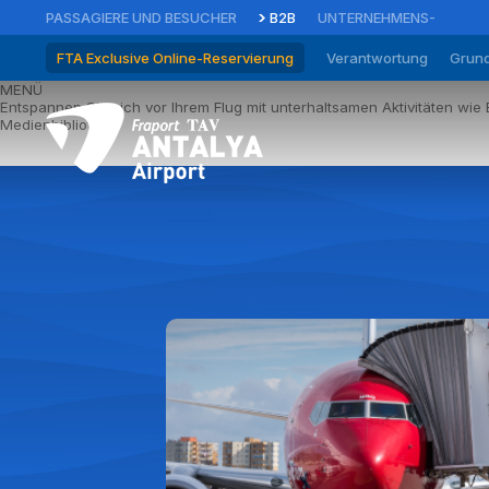
PASSAGIERE UND BESUCHER
B2B
UNTERNEHMENS-
FTA Exclusive Online-Reservierung
Verantwortung
Grund
MENÜ
Entspannen Sie sich vor Ihrem Flug mit unterhaltsamen Aktivitäten wie B
Medienbibliothek