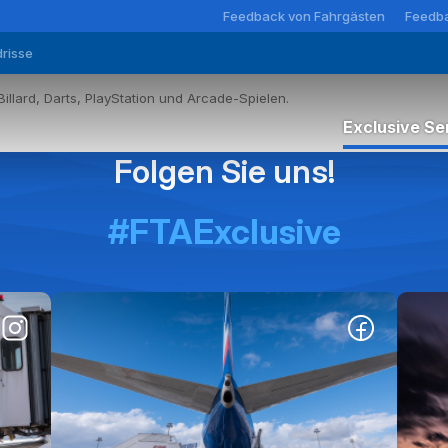
Feedback von Fahrgästen
Feedba
risse
illard, Darts, PlayStation und Arcade-Spielen.
Exclusive Se
Folgen Sie uns!
Premium
#FTAExclusive
Elite
Komfort