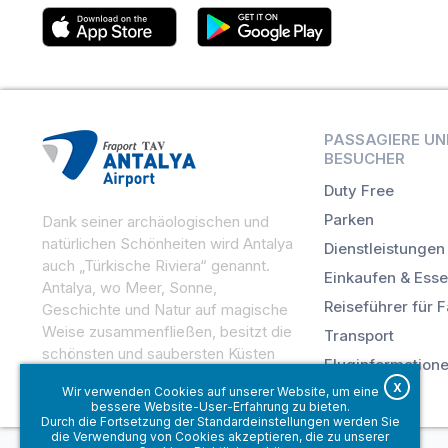
PASSAGIERE UN
BESUCHER
Duty Free
Parken
Dank seiner archäologischen und
natürlichen Schönheiten wird Antalya
Dienstleistungen
auch „Türkische Riviera“ genannt.
Einkaufen & Ess
Antalya, wo Meer, Sonne,
Reiseführer für 
Geschichte und Natur auf magische
Weise zusammenfließen, besitzt die
Transport
schönsten und saubersten Küsten
Fluginformation
des Mittelmeers.
X
Wir verwenden Cookies auf unserer Website, um eine
bessere Website-User-Erfahrung zu bieten.
Durch die Fortsetzung der Standardeinstellungen werden Sie
die Verwendung von Cookies akzeptieren, die zu unserer