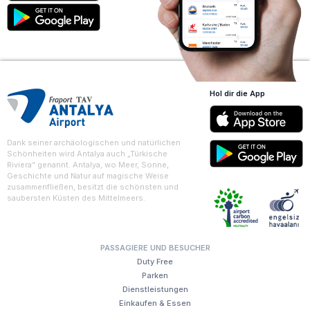
Hol dir die App
Dank seiner archäologischen und natürlichen
Schönheiten wird Antalya auch „Türkische
Riviera“ genannt. Antalya, wo Meer, Sonne,
Geschichte und Natur auf magische Weise
zusammenfließen, besitzt die schönsten und
saubersten Küsten des Mittelmeers.
PASSAGIERE UND BESUCHER
Duty Free
Parken
Dienstleistungen
Einkaufen & Essen