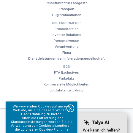
Reiseführer für Fahrgäste
Transport
Fluginformationen
UNTERNEHMENS-
Pressebereich
Investor Relations
Personalwesen
Verantwortung
Firma
Dienstleistungen der Informationsgesellschaft
B2B
FTA Exclusives
Parkplatz
Kommerzielle Möglichkeiten
Luftfahrtentwicklung
Wir verwenden Cookies auf unserer
X
Website, um eine bessere Website-
User-Erfahrung zu bieten.
© Fraport TAV Antalya Airport, 2018. Alle Rechte vorbehalten.
Durch die Fortsetzung der
Terms of use
Dienstleistungen der Informationsgesellschaft
Standardeinstellungen werden Sie die
Verwendung von Cookies akzeptieren,
die zu unserer
Cookies-Richtlinie