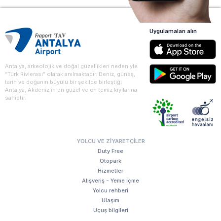
Uygulamaları alın
Antalya, arkeolojik ve doğal güzellikleri nedeniyle
“Türk Rivierası” olarak anılmaktadır. Deniz, güneş,
tarih ve doğanın büyülü bir şekilde birleştiği
Antalya, Akdeniz'in en güzel ve en temiz kıyılarına
sahiptir.
YOLCU VE ZIYARETÇILER
Duty Free
Otopark
Hizmetler
Alışveriş - Yeme İçme
Yolcu rehberi
Ulaşım
Uçuş bilgileri