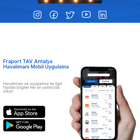
Fraport TAV Antalya
Havalimanı Mobil Uygulama
Havalimanı ve uçuşlarınız ile ilgili
faydalı bilgiler her an yanınızda
olsun.