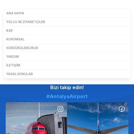
ANA SAYFA
YOLCU VE ZIYARETÇILER
B2B
KURUMSAL
SÜRDÜRÜLEBILIRLIK
YARDIM
İLETIŞIM
YASAL KONULAR
Bizi takip edin!
#AntalyaAirport