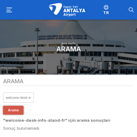
TR
Ana sayfa
ARAMA
ARAMA
Arama
"welcome-desk-info-stand-fr" için arama sonuçları
Sonuç bulunamadı.