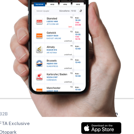
B2B
Uygulamaları alın
FTA Exclusive
Otopark