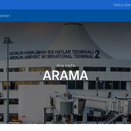
Yolcu Gör
anları
Ana sayfa
ARAMA