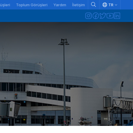
üşleri
Toplum Görüşleri
Yardım
İletişim
TR