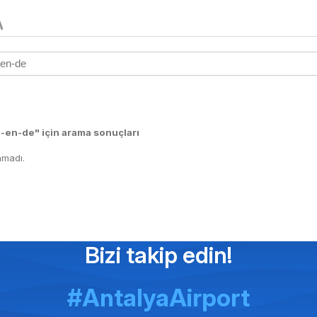
A
-en-de" için arama sonuçları
madı.
Bizi takip edin!
#AntalyaAirport