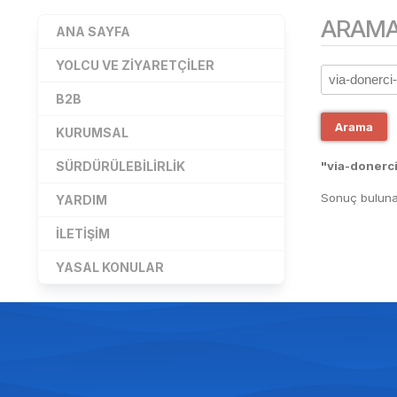
ARAM
ANA SAYFA
YOLCU VE ZIYARETÇILER
B2B
Arama
KURUMSAL
SÜRDÜRÜLEBILIRLIK
"via-donerci
Sonuç buluna
YARDIM
İLETIŞIM
YASAL KONULAR