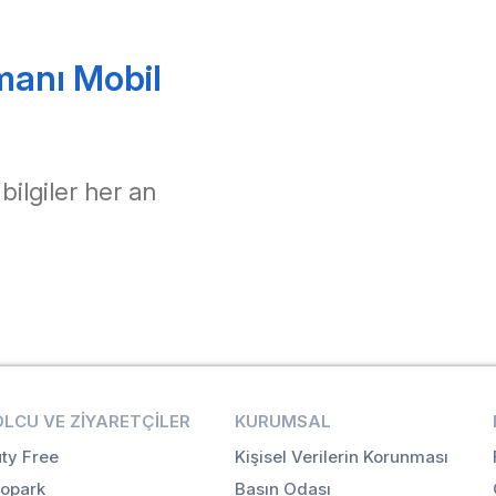
manı Mobil
 bilgiler her an
OLCU VE ZIYARETÇILER
KURUMSAL
ty Free
Kişisel Verilerin Korunması
opark
Basın Odası