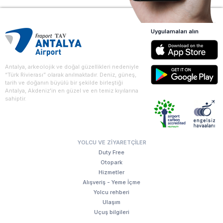
Uygulamaları alın
Antalya, arkeolojik ve doğal güzellikleri nedeniyle
“Türk Rivierası” olarak anılmaktadır. Deniz, güneş,
tarih ve doğanın büyülü bir şekilde birleştiği
Antalya, Akdeniz'in en güzel ve en temiz kıyılarına
sahiptir.
YOLCU VE ZIYARETÇILER
Duty Free
Otopark
Hizmetler
Alışveriş - Yeme İçme
Yolcu rehberi
Ulaşım
Uçuş bilgileri