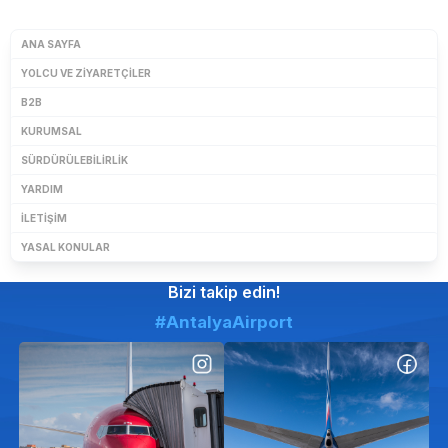
ANA SAYFA
YOLCU VE ZIYARETÇILER
B2B
KURUMSAL
SÜRDÜRÜLEBILIRLIK
YARDIM
İLETIŞIM
YASAL KONULAR
Bizi takip edin!
#AntalyaAirport