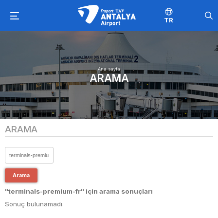
TR
Ana sayfa
ARAMA
ARAMA
Arama
"terminals-premium-fr" için arama sonuçları
Sonuç bulunamadı.