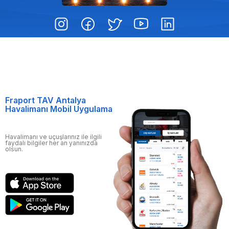
Fraport TAV Antalya
Havalimanı Mobil Uygulama
Havalimanı ve uçuşlarınız ile ilgili
faydalı bilgiler her an yanınızda
olsun.