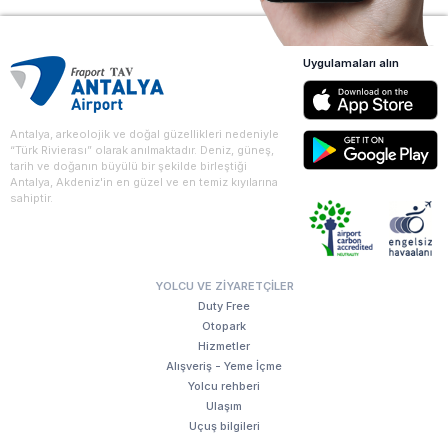
Uygulamaları alın
Antalya, arkeolojik ve doğal güzellikleri nedeniyle
“Türk Rivierası” olarak anılmaktadır. Deniz, güneş,
tarih ve doğanın büyülü bir şekilde birleştiği
Antalya, Akdeniz'in en güzel ve en temiz kıyılarına
sahiptir.
YOLCU VE ZIYARETÇILER
Duty Free
Otopark
Hizmetler
Alışveriş - Yeme İçme
Yolcu rehberi
Ulaşım
Uçuş bilgileri