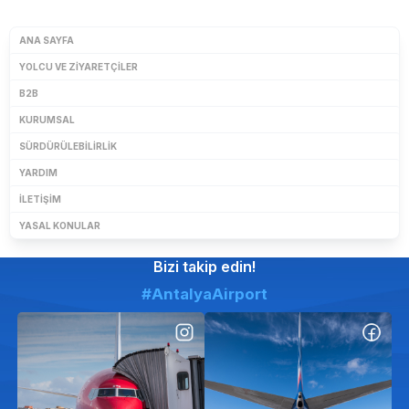
ANA SAYFA
YOLCU VE ZIYARETÇILER
B2B
KURUMSAL
SÜRDÜRÜLEBILIRLIK
YARDIM
İLETIŞIM
YASAL KONULAR
Bizi takip edin!
#AntalyaAirport