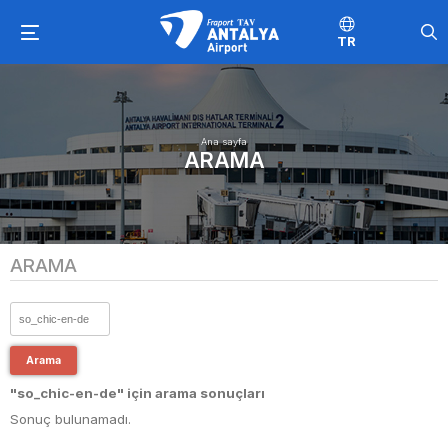
TR
Ana sayfa
ARAMA
ARAMA
Arama
"so_chic-en-de" için arama sonuçları
Sonuç bulunamadı.