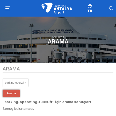
TR
Ana sayfa
ARAMA
ARAMA
Arama
"parking-operating-rules-fr" için arama sonuçları
Sonuç bulunamadı.