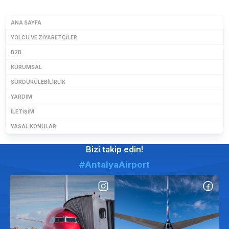
ANA SAYFA
YOLCU VE ZIYARETÇILER
B2B
KURUMSAL
SÜRDÜRÜLEBILIRLIK
YARDIM
İLETIŞIM
YASAL KONULAR
Bizi takip edin!
#AntalyaAirport