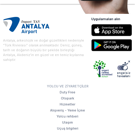
Uygulamaları alın
Antalya, arkeolojik ve doğal güzellikleri nedeniyle
“Türk Rivierası” olarak anılmaktadır. Deniz, güneş,
tarih ve doğanın büyülü bir şekilde birleştiği
Antalya, Akdeniz'in en güzel ve en temiz kıyılarına
sahiptir.
YOLCU VE ZIYARETÇILER
Duty Free
Otopark
Hizmetler
Alışveriş - Yeme İçme
Yolcu rehberi
Ulaşım
Uçuş bilgileri