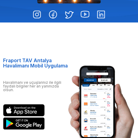
Fraport TAV Antalya
Havalimanı Mobil Uygulama
Havalimanı ve uçuşlarınız ile ilgili
faydalı bilgiler her an yanınızda
olsun.