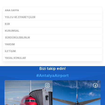
ANA SAYFA
YOLCU VE ZIYARETÇILER
B2B
KURUMSAL
SÜRDÜRÜLEBILIRLIK
YARDIM
İLETIŞIM
YASAL KONULAR
Bizi takip edin!
#AntalyaAirport