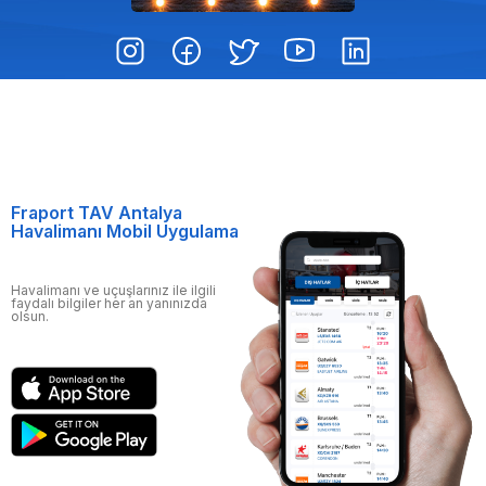
Fraport TAV Antalya
Havalimanı Mobil Uygulama
Havalimanı ve uçuşlarınız ile ilgili
faydalı bilgiler her an yanınızda
olsun.