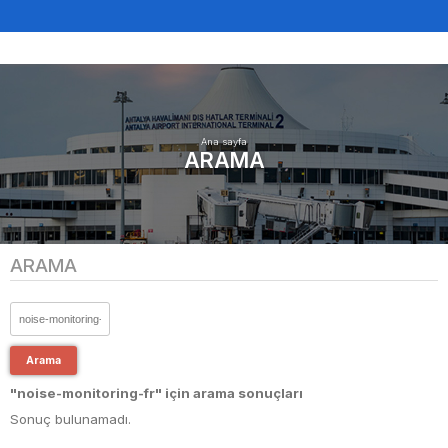
Ana sayfa
ARAMA
ARAMA
Arama
"noise-monitoring-fr" için arama sonuçları
Sonuç bulunamadı.