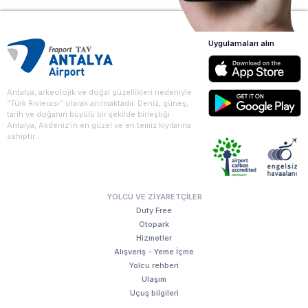
Uygulamaları alın
Antalya, arkeolojik ve doğal güzellikleri nedeniyle
“Türk Rivierası” olarak anılmaktadır. Deniz, güneş,
tarih ve doğanın büyülü bir şekilde birleştiği
Antalya, Akdeniz'in en güzel ve en temiz kıyılarına
sahiptir.
YOLCU VE ZIYARETÇILER
Duty Free
Otopark
Hizmetler
Alışveriş - Yeme İçme
Yolcu rehberi
Ulaşım
Uçuş bilgileri