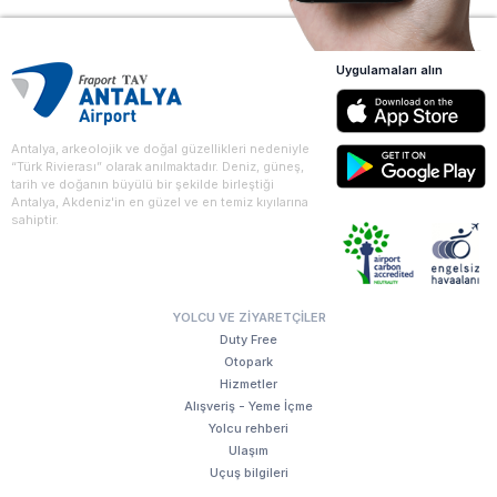
Uygulamaları alın
Antalya, arkeolojik ve doğal güzellikleri nedeniyle
“Türk Rivierası” olarak anılmaktadır. Deniz, güneş,
tarih ve doğanın büyülü bir şekilde birleştiği
Antalya, Akdeniz'in en güzel ve en temiz kıyılarına
sahiptir.
YOLCU VE ZIYARETÇILER
Duty Free
Otopark
Hizmetler
Alışveriş - Yeme İçme
Yolcu rehberi
Ulaşım
Uçuş bilgileri