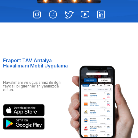
Fraport TAV Antalya
Havalimanı Mobil Uygulama
Havalimanı ve uçuşlarınız ile ilgili
faydalı bilgiler her an yanınızda
olsun.