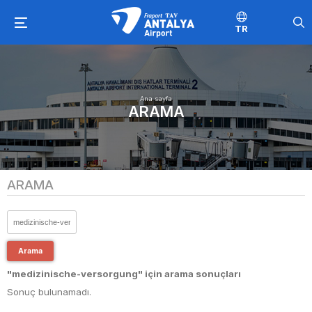
TR
Ana sayfa
ARAMA
ARAMA
Arama
"medizinische-versorgung" için arama sonuçları
Sonuç bulunamadı.