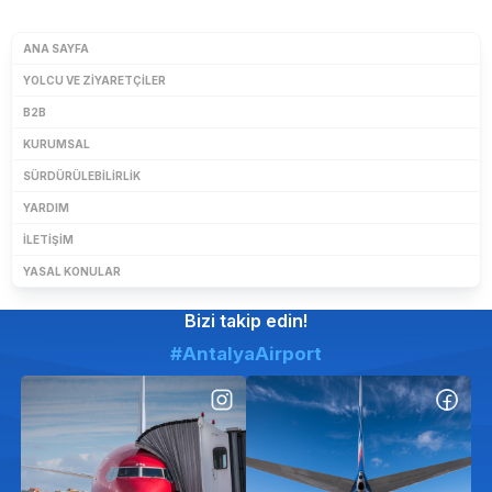
ANA SAYFA
YOLCU VE ZIYARETÇILER
B2B
KURUMSAL
SÜRDÜRÜLEBILIRLIK
YARDIM
İLETIŞIM
YASAL KONULAR
Bizi takip edin!
#AntalyaAirport